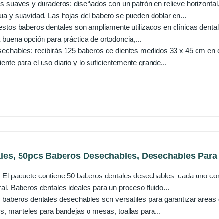
s suaves y duraderos: diseñados con un patrón en relieve horizontal
ua y suavidad. Las hojas del babero se pueden doblar en...
estos baberos dentales son ampliamente utilizados en clínicas dental
 buena opción para práctica de ortodoncia,...
echables: recibirás 125 baberos de dientes medidos 33 x 45 cm en ca
iente para el uso diario y lo suficientemente grande...
les, 50pcs Baberos Desechables, Desechables Para T
 paquete contiene 50 baberos dentales desechables, cada uno con u
ral. Baberos dentales ideales para un proceso fluido...
baberos dentales desechables son versátiles para garantizar áreas de
es, manteles para bandejas o mesas, toallas para...