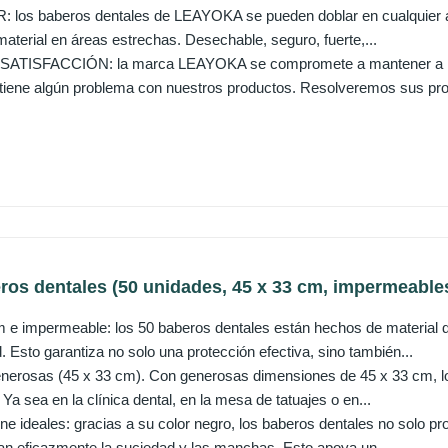
 los baberos dentales de LEAYOKA se pueden doblar en cualquier á
aterial en áreas estrechas. Desechable, seguro, fuerte,...
TISFACCIÓN: la marca LEAYOKA se compromete a mantener a nue
 tiene algún problema con nuestros productos. Resolveremos sus pro
eros dentales (50 unidades, 45 x 33 cm, impermeables
 e impermeable: los 50 baberos dentales están hechos de material de
 Esto garantiza no solo una protección efectiva, sino también...
erosas (45 x 33 cm). Con generosas dimensiones de 45 x 33 cm, los
 Ya sea en la clínica dental, en la mesa de tatuajes o en...
ne ideales: gracias a su color negro, los baberos dentales no solo p
n eficazmente la suciedad y las manchas. Esto apoya un...