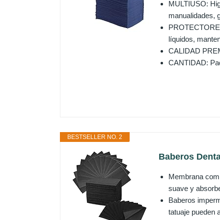
MULTIUSO: Higié
manualidades, ga
PROTECTORES, 
líquidos, mante
CALIDAD PREMIU
CANTIDAD: Paqu
BESTSELLER NO. 2
Baberos Denta
Membrana compue
suave y absorbent
Baberos imperme
tatuaje pueden a