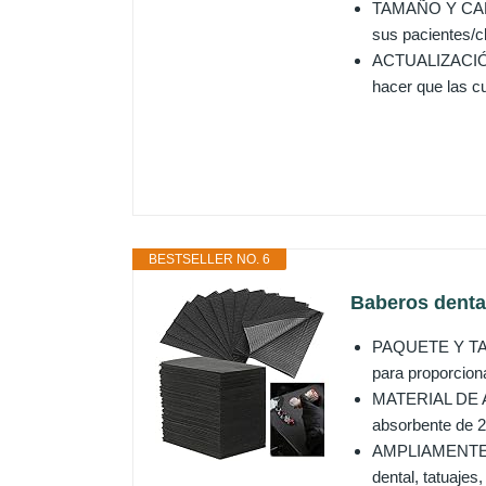
TAMAÑO Y CANTID
sus pacientes/c
ACTUALIZACIÓN 
hacer que las cu
BESTSELLER NO. 6
Baberos dental
PAQUETE Y TAMA
para proporcion
MATERIAL DE ALT
absorbente de 2 
AMPLIAMENTE UT
dental, tatuajes