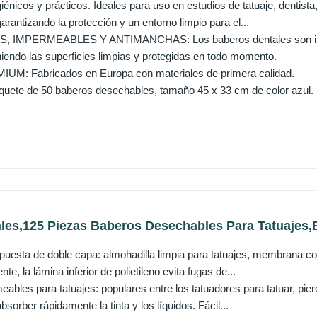
nicos y prácticos. Ideales para uso en estudios de tatuaje, dentist
rantizando la protección y un entorno limpio para el...
IMPERMEABLES Y ANTIMANCHAS: Los baberos dentales son imper
niendo las superficies limpias y protegidas en todo momento.
M: Fabricados en Europa con materiales de primera calidad.
ete de 50 baberos desechables, tamaño 45 x 33 cm de color azul.
les,125 Piezas Baberos Desechables Para Tatuajes,B
sta de doble capa: almohadilla limpia para tatuajes, membrana co
e, la lámina inferior de polietileno evita fugas de...
ables para tatuajes: populares entre los tatuadores para tatuar, pier
bsorber rápidamente la tinta y los líquidos. Fácil...