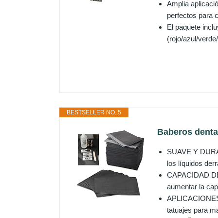
Amplia aplicació
perfectos para c
El paquete inclu
(rojo/azul/verd
BESTSELLER NO. 5
Baberos dental
SUAVE Y DURADER
los líquidos der
CAPACIDAD DE A
aumentar la cap
APLICACIONES M
tatuajes para ma