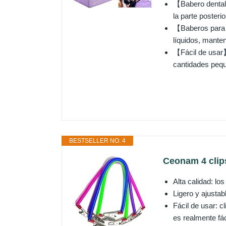
【Babero dental 
la parte posterio
【Baberos para t
líquidos, manten
【Fácil de usar】
cantidades pequ
BESTSELLER NO. 4
Ceonam 4 clips
Alta calidad: lo
Ligero y ajustab
Fácil de usar: c
es realmente fáci