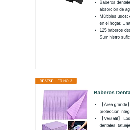
Baberos dentale
absorción de ag
Múltiples usos: 
en el hogar. Una
125 baberos des
Suministro sufic
BESTSELLER NO. 3
Baberos Denta
【Área grande】El
protección integ
【Versátil】 Los 
dentales, tatuaj