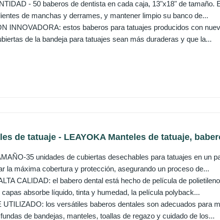
AD - 50 baberos de dentista en cada caja, 13"x18" de tamaño. Es 
lientes de manchas y derrames, y mantener limpio su banco de...
INNOVADORA: estos baberos para tatuajes producidos con nuevos
biertas de la bandeja para tatuajes sean más duraderas y que la...
es de tatuaje - LEAYOKA Manteles de tatuaje, babero
ÑO-35 unidades de cubiertas desechables para tatuajes en un paqu
ar la máxima cobertura y protección, asegurando un proceso de...
A CALIDAD: el babero dental está hecho de película de polietileno d
capas absorbe líquido, tinta y humedad, la película polyback...
ILIZADO: los versátiles baberos dentales son adecuados para much
, fundas de bandejas, manteles, toallas de regazo y cuidado de los...