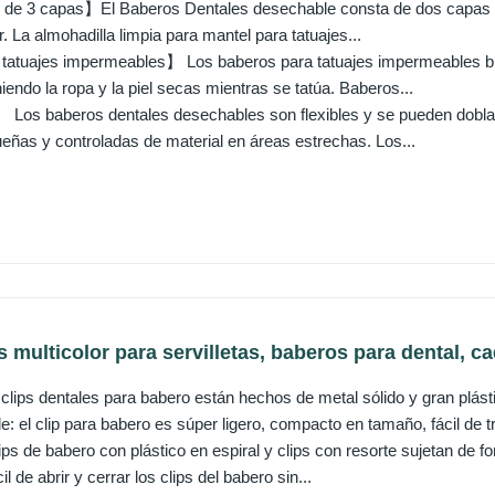
de 3 capas】El Baberos Dentales desechable consta de dos capas de t
r. La almohadilla limpia para mantel para tatuajes...
atuajes impermeables】 Los baberos para tatuajes impermeables brin
iendo la ropa y la piel secas mientras se tatúa. Baberos...
 Los baberos dentales desechables son flexibles y se pueden doblar
eñas y controladas de material en áreas estrechas. Los...
 multicolor para servilletas, baberos para dental, ca
s clips dentales para babero están hechos de metal sólido y gran plást
le: el clip para babero es súper ligero, compacto en tamaño, fácil de t
lips de babero con plástico en espiral y clips con resorte sujetan de 
l de abrir y cerrar los clips del babero sin...