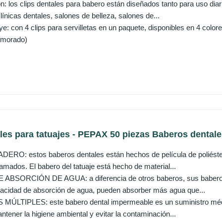
n: los clips dentales para babero están diseñados tanto para uso dia
línicas dentales, salones de belleza, salones de...
ye: con 4 clips para servilletas en un paquete, disponibles en 4 color
e/morado)
es para tatuajes - PEPAX 50 piezas Baberos dentale
O: estos baberos dentales están hechos de película de poliéster 
ramados. El babero del tatuaje está hecho de material...
BSORCIÓN DE AGUA: a diferencia de otros baberos, sus baberos p
acidad de absorción de agua, pueden absorber más agua que...
ÚLTIPLES: este babero dental impermeable es un suministro médico
ntener la higiene ambiental y evitar la contaminación...