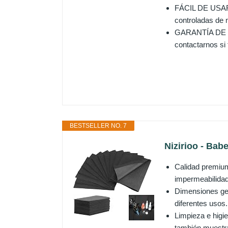
FÁCIL DE USAR:
controladas de m
GARANTÍA DE SA
contactarnos si
BESTSELLER NO. 7
Nizirioo - Bab
Calidad premium
impermeabilidad.
Dimensiones gen
diferentes usos.
Limpieza e higie
también muestra