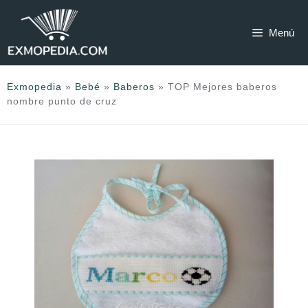
Saltar
al
Menú
contenido
Exmopedia
»
Bebé
»
Baberos
»
TOP Mejores baberos
nombre punto de cruz