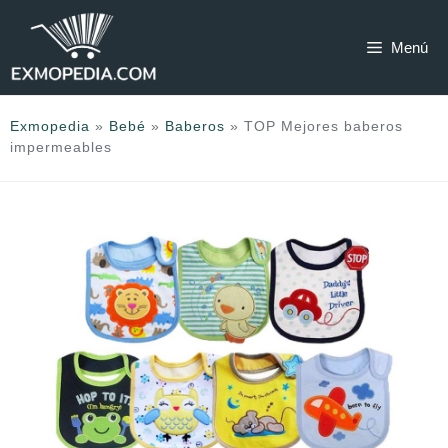
Saltar
al
Menú
contenido
Exmopedia
»
Bebé
»
Baberos
»
TOP Mejores baberos
impermeables