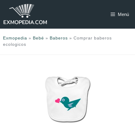
Saltar
al
Menú
contenido
Exmopedia
»
Bebé
»
Baberos
»
Comprar baberos
ecologicos