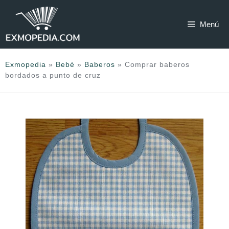
Saltar
al
Menú
contenido
Exmopedia
»
Bebé
»
Baberos
»
Comprar baberos
bordados a punto de cruz