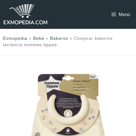
Saltar
al
Menú
contenido
Exmopedia
»
Bebé
»
Baberos
»
Comprar baberos
lactancia tommee tippee