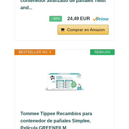
contenedor avanzado de pañales Twist
and...
24,49 EUR
−30%
Comprar en Amazon
BESTSELLER NO. 3
REBAJAS
Tommee Tippee Recambios para
contenedor de pañales Simplee,
Película GREENFILM...