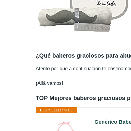
¿Qué baberos graciosos para abu
Atento por que a continuación te enseñam
¡Allá vamos!
TOP Mejores baberos graciosos p
BESTSELLER NO. 1
Genérico Babe