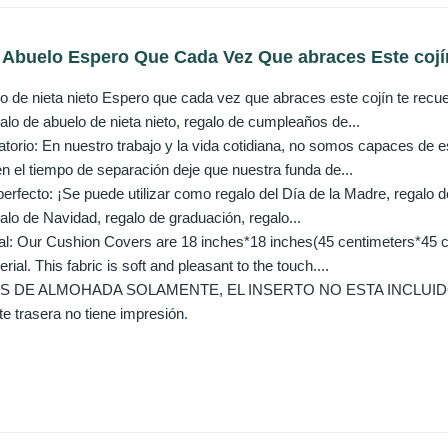
 Abuelo Espero Que Cada Vez Que abraces Este cojín 
o de nieta nieto Espero que cada vez que abraces este cojín te recu
alo de abuelo de nieta nieto, regalo de cumpleaños de...
torio: En nuestro trabajo y la vida cotidiana, no somos capaces de 
en el tiempo de separación deje que nuestra funda de...
perfecto: ¡Se puede utilizar como regalo del Día de la Madre, regalo 
galo de Navidad, regalo de graduación, regalo...
al: Our Cushion Covers are 18 inches*18 inches(45 centimeters*45 ce
erial. This fabric is soft and pleasant to the touch....
 DE ALMOHADA SOLAMENTE, EL INSERTO NO ESTA INCLUIDO. El pa
rte trasera no tiene impresión.