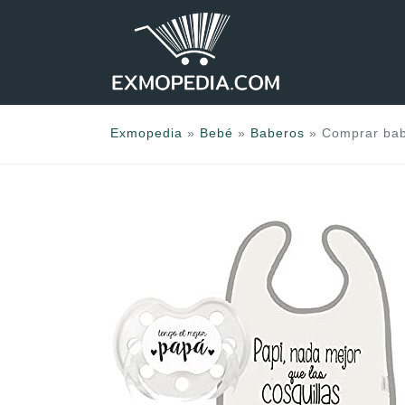
Saltar
al
contenido
Exmopedia
»
Bebé
»
Baberos
»
Comprar bab