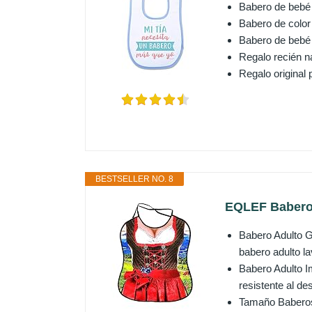
Babero de bebé d
Babero de color 
Babero de bebé 
Regalo recién n
Regalo original
BESTSELLER NO. 8
EQLEF Babero 
Babero Adulto Gr
babero adulto la
Babero Adulto I
resistente al de
Tamaño Baberos 