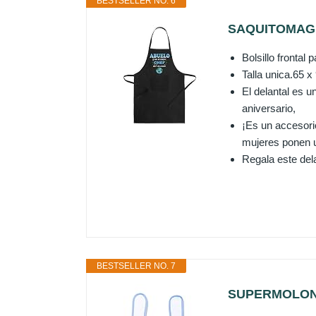
BESTSELLER NO. 6
SAQUITOMAGICO 
Bolsillo frontal 
Talla unica.65 x
El delantal es 
aniversario,
¡Es un accesori
mujeres ponen u
Regala este dela
BESTSELLER NO. 7
SUPERMOLON Ba