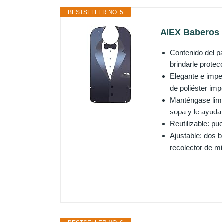
BESTSELLER NO. 5
AIEX Baberos 
Contenido del p
brindarle prote
Elegante e imper
de poliéster imp
Manténgase limpi
sopa y le ayuda
Reutilizable: pu
Ajustable: dos b
recolector de m