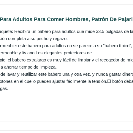
Para Adultos Para Comer Hombres, Patrón De Pajarit
aquete: Recibirá un babero para adultos que mide 33.5 pulgadas de 
cción completa a su pecho y regazo.
meable: este babero para adultos no se parece a su "babero típico", 
ermeable y liviano.Los elegantes protectores de...
o: el babero extralargo es muy fácil de limpiar y el recogedor de miga
 a ahorrar tiempo de limpieza.
ede lavar y reutilizar este babero una y otra vez, y nunca gastar din
otones en el cuello pueden ajustar fácilmente la tensión.El botón debaj
igas.