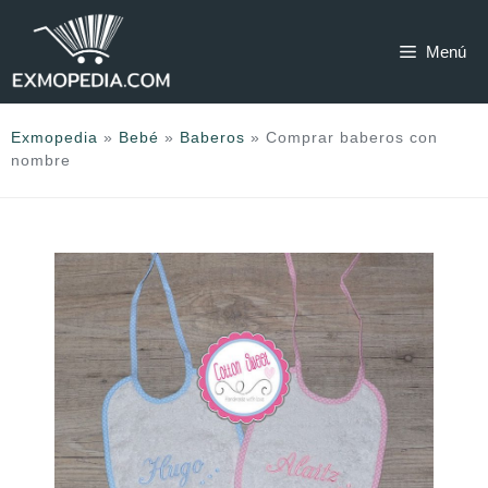
Saltar
al
Menú
contenido
Exmopedia
»
Bebé
»
Baberos
»
Comprar baberos con
nombre