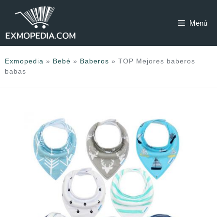
Saltar
al
Menú
contenido
Exmopedia
»
Bebé
»
Baberos
»
TOP Mejores baberos
babas