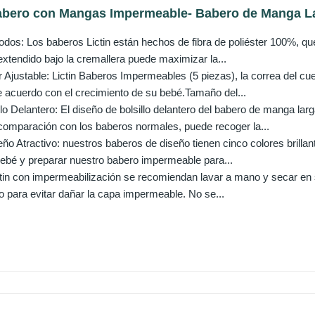
Babero con Mangas Impermeable- Babero de Manga La
os: Los baberos Lictin están hechos de fibra de poliéster 100%, que 
extendido bajo la cremallera puede maximizar la...
 Ajustable: Lictin Baberos Impermeables (5 piezas), la correa del cuel
e acuerdo con el crecimiento de su bebé.Tamaño del...
llo Delantero: El diseño de bolsillo delantero del babero de manga la
omparación con los baberos normales, puede recoger la...
o Atractivo: nuestros baberos de diseño tienen cinco colores brillan
 bebé y preparar nuestro babero impermeable para...
tin con impermeabilización se recomiendan lavar a mano y secar en 
o para evitar dañar la capa impermeable. No se...