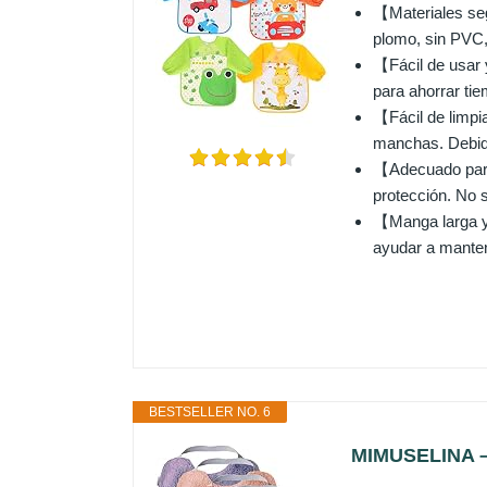
【Materiales segu
plomo, sin PVC, 
【Fácil de usar y
para ahorrar tie
【Fácil de limpi
manchas. Debido
【Adecuado para
protección. No 
【Manga larga y 
ayudar a manten
BESTSELLER NO. 6
MIMUSELINA – 