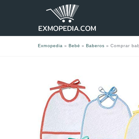
Saltar
al
contenido
Exmopedia
»
Bebé
»
Baberos
»
Comprar babe