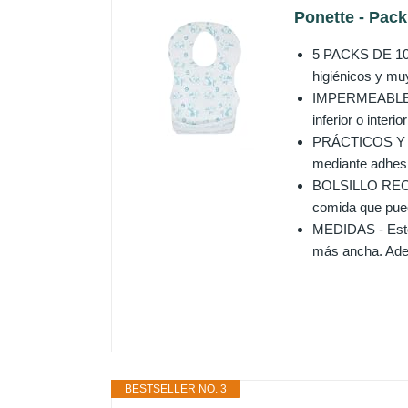
Ponette - Pack
5 PACKS DE 10 
higiénicos y mu
IMPERMEABLES Y
inferior o inter
PRÁCTICOS Y CÓ
mediante adhesi
BOLSILLO RECOGE
comida que pued
MEDIDAS - Estos
más ancha. Adem
BESTSELLER NO. 3