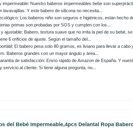
r y impermeable: Nuestro baberos impermeables bebe son superpráct
 lavavajillas. Y este babero de silicona no necesita...
cológico: Los baberos niño son seguros e higiénicos, están hecho de 
terias primas son probadas por SGS y cumplen con los...
ajustable: Babero, textura suave que no irrita la piel de su bebé, se 
ene 6 orificios de ajuste. Según el tamaño del...
portátil: El babero pesa solo 80 gramos, es liviano para llevar a cabo
m. Baberos grandes con un mayor ángulo y área...
garantía de satisfacción: Envío rápido de Amazon de España. Y nuest
 servicio al cliente. Si tiene alguna pregunta, no...
os del Bebé Impermeable,4pcs Delantal Ropa Babero