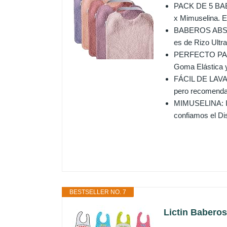
PACK DE 5 BAB
x Mimuselina. E
BABEROS ABSORB
es de Rizo Ultra
PERFECTO PARA 
Goma Elástica y
FÁCIL DE LAVAR
pero recomenda
MIMUSELINA: Igu
confiamos el Di
BESTSELLER NO. 7
Lictin Babero