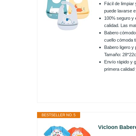
Fácil de limpia
puede lavarse en
100% seguro y e
calidad. Las ma
Babero cómodo y 
cuello cómoda ti
Babero ligero y 
Tamaño: 28*22c
Envío rápido y 
primera calidad y
BESTSELLER NO. 5
Vicloon Baber