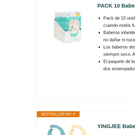
PACK 10 Baber
Pack de 10 unid
cuando estéis fu
Baberos infantil
no dañar ni roza
Los baberos des
siempre seco. Ad
El paquete de b
dos estampados 
BESTSELLER NO. 4
YINGJEE Baber