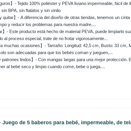
ros】- Tejido 100% poliéster y PEVA liviano impermeable, fácil de lim
sin BPA, sin ftalatos y sin vinilo
 quitar】- A diferencia del diseño de otras tiendas, tenemos un cinta 
mpo y reducir los problemas para nuestra madre....
ar】- Este producto está hecho de material PEVA, puede limpiarlo su
 al proceso especial, trate de no frotar vigorosamente...
 muchas ocasiones】- Tamaño: Longitud: 42,5 cm, Busto: 33 cm, M
solo son adecuadas para que los bebés coman y jueguen,...
patrones lindos】- Con mangas largas para una mejor protección. El
er al bebé seco y limpio cuando come, bebe o juega....
Juego de 5 baberos para bebé, impermeable, de tela