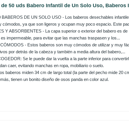
 de 50 uds Babero Infantil de Un Solo Uso, Baberos 
BABEROS DE UN SOLO USO - Los baberos desechables infantiles d
y cómodos, ya que son ligeros y ocupan muy poco espacio. Este pac
 ABSORBENTES - La capa superior o exterior del babero es de mat
ior es impermeable, para evitar que las manchas traspasen y los...
MODOS - Estos baberos son muy cómodos de utilizar y muy fáciles
vos por detrás de la cabeza y también a media altura del babero,...
DOR: Se le puede dar la vuelta a la parte inferior para convertirla
an caer, evitando manchas en ropa, mobiliario o suelo.
 baberos miden 34 cm de largo total (la parte del pecho mide 20 cm
ás, tienen un bonito diseño de osos panda en color azul.