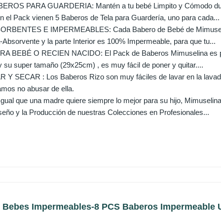
EROS PARA GUARDERIA: Mantén a tu bebé Limpito y Cómodo dura
n el Pack vienen 5 Baberos de Tela para Guardería, uno para cada...
ENTES E IMPERMEABLES: Cada Babero de Bebé de Mimuselina tie
-Absorvente y la parte Interior es 100% Impermeable, para que tu...
BEBÉ O RECIEN NACIDO: El Pack de Baberos Mimuselina es perfec
 su super tamaño (29x25cm) , es muy fácil de poner y quitar....
 Y SECAR : Los Baberos Rizo son muy fáciles de lavar en la lavad
mos no abusar de ella.
al que una madre quiere siempre lo mejor para su hijo, Mimuselina 
seño y la Producción de nuestras Colecciones en Profesionales...
s Bebes Impermeables-8 PCS Baberos Impermeable U