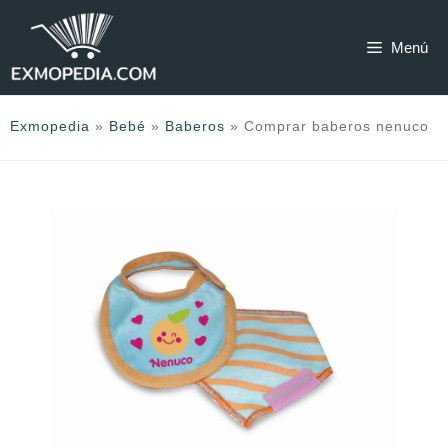
Saltar
al
Menú
contenido
Exmopedia
»
Bebé
»
Baberos
»
Comprar baberos nenuco