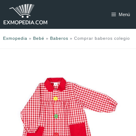
Saltar
al
Menú
contenido
Exmopedia
»
Bebé
»
Baberos
»
Comprar baberos colegio