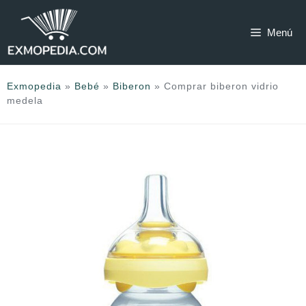
Saltar
al
Menú
contenido
Exmopedia
»
Bebé
»
Biberon
»
Comprar biberon vidrio
medela