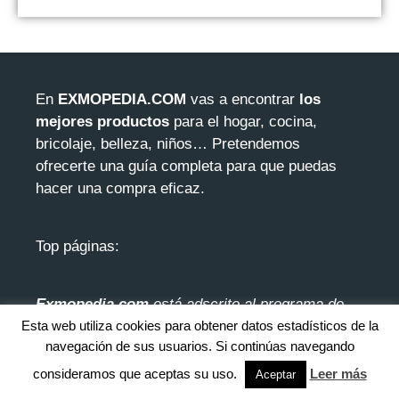
En
EXMOPEDIA.COM
vas a encontrar
los
mejores productos
para el hogar, cocina,
bricolaje, belleza, niños… Pretendemos
ofrecerte una guía completa para que puedas
hacer una compra eficaz.
Top páginas:
Exmopedia.com
está adscrito al programa de
Esta web utiliza cookies para obtener datos estadísticos de la
afiliación de Amazon. Mediante el cua
l recibimos
navegación de sus usuarios. Si continúas navegando
una pequeña comisión en el momento en el que
se produce una compra. No repercute en ningún
consideramos que aceptas su uso.
Leer más
Aceptar
coste extra, pero esa pequeña comisión nos