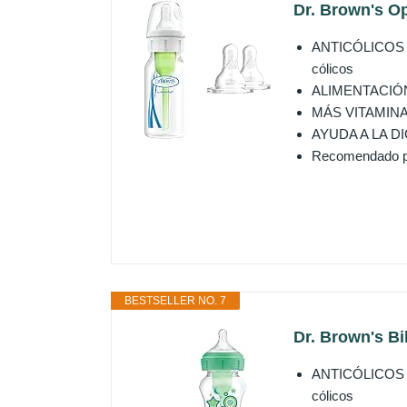
Dr. Brown's Op
ANTICÓLICOS CL
cólicos
ALIMENTACIÓN S
MÁS VITAMINAS: 
AYUDA A LA DIGE
Recomendado pa
BESTSELLER NO. 7
Dr. Brown's Bi
ANTICÓLICOS CL
cólicos