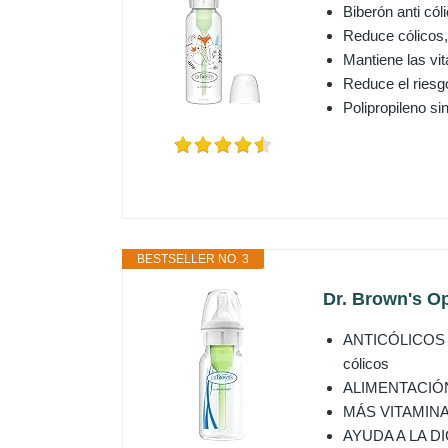
Biberón anti cól
Reduce cólicos,
Mantiene las vi
Reduce el riesgo
Polipropileno si
BESTSELLER NO. 3
Dr. Brown's Op
ANTICÓLICOS CL
cólicos
ALIMENTACIÓN S
MÁS VITAMINAS: 
AYUDA A LA DIGE