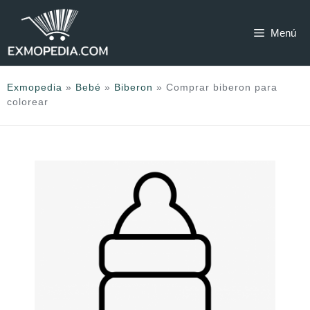
Saltar
al
Menú
contenido
Exmopedia
»
Bebé
»
Biberon
»
Comprar biberon para
colorear