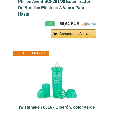
Philips Avent SCF291/00 Esterilizador
De Botellas Eléctrico A Vapor Para
Hasta...
69,64 EUR
−7%
Comprar en Amazon
BESTSELLER NO. 3
Twistshake 78016 - Biberón, color verde