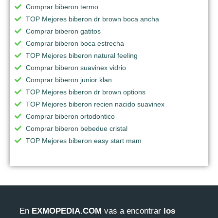
Comprar biberon termo
TOP Mejores biberon dr brown boca ancha
Comprar biberon gatitos
Comprar biberon boca estrecha
TOP Mejores biberon natural feeling
Comprar biberon suavinex vidrio
Comprar biberon junior klan
TOP Mejores biberon dr brown options
TOP Mejores biberon recien nacido suavinex
Comprar biberon ortodontico
Comprar biberon bebedue cristal
TOP Mejores biberon easy start mam
En
EXMOPEDIA.COM
vas a encontrar
los