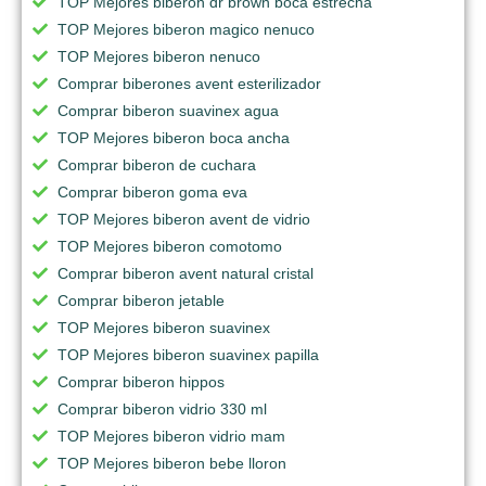
TOP Mejores biberon dr brown boca estrecha
TOP Mejores biberon magico nenuco
TOP Mejores biberon nenuco
Comprar biberones avent esterilizador
Comprar biberon suavinex agua
TOP Mejores biberon boca ancha
Comprar biberon de cuchara
Comprar biberon goma eva
TOP Mejores biberon avent de vidrio
TOP Mejores biberon comotomo
Comprar biberon avent natural cristal
Comprar biberon jetable
TOP Mejores biberon suavinex
TOP Mejores biberon suavinex papilla
Comprar biberon hippos
Comprar biberon vidrio 330 ml
TOP Mejores biberon vidrio mam
TOP Mejores biberon bebe lloron