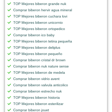
TOP Mejores biberon grande nuk
Comprar biberon hervir agua mineral
TOP Mejores biberon cuchara lovi
TOP Mejores biberon unicornio
TOP Mejores biberon ortopedico
Comprar biberon ico baby
TOP Mejores biberon tetina pequeña
TOP Mejores biberon deliplus
TOP Mejores biberon pequeño
Comprar biberon cristal dr brown
Comprar biberon nuk nature sense
TOP Mejores biberon de medela
Comprar biberon vidrio avent
Comprar biberon valvula anticolico
Comprar biberon estrecho nuk
TOP Mejores biberon historia
TOP Mejores biberon esterilizar
Comprar biberon jouet