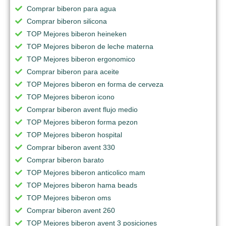
Comprar biberon para agua
Comprar biberon silicona
TOP Mejores biberon heineken
TOP Mejores biberon de leche materna
TOP Mejores biberon ergonomico
Comprar biberon para aceite
TOP Mejores biberon en forma de cerveza
TOP Mejores biberon icono
Comprar biberon avent flujo medio
TOP Mejores biberon forma pezon
TOP Mejores biberon hospital
Comprar biberon avent 330
Comprar biberon barato
TOP Mejores biberon anticolico mam
TOP Mejores biberon hama beads
TOP Mejores biberon oms
Comprar biberon avent 260
TOP Mejores biberon avent 3 posiciones