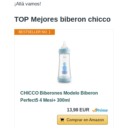
¡Allá vamos!
TOP Mejores biberon chicco
BESTSELLER NO. 1
CHICCO Biberones Modelo Biberon
Perfect5 4 Mesi+ 300ml
13,98 EUR
Comprar en Amazon