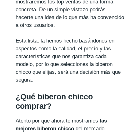
mostraremos los top ventas de una forma
concreta. De un simple vistazo podrás
hacerte una idea de lo que más ha convencido
a otros usuarios.
Esta lista, la hemos hecho basándonos en
aspectos como la calidad, el precio y las
características que nos garantiza cada
modelo, por lo que selecciones la biberon
chicco que elijas, será una decisión más que
segura.
¿Qué biberon chicco
comprar?
Atento por que ahora te mostramos
las
mejores biberon chicco
del mercado