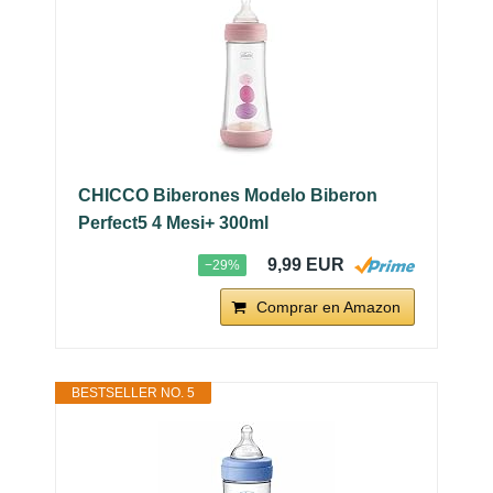
CHICCO Biberones Modelo Biberon
Perfect5 4 Mesi+ 300ml
9,99 EUR
−29%
Comprar en Amazon
BESTSELLER NO. 5