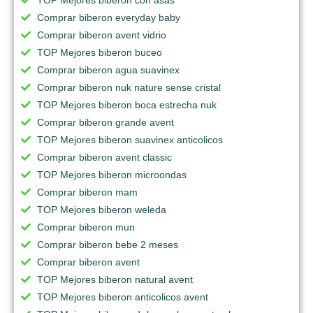
Comprar biberon everyday baby
Comprar biberon avent vidrio
TOP Mejores biberon buceo
Comprar biberon agua suavinex
Comprar biberon nuk nature sense cristal
TOP Mejores biberon boca estrecha nuk
Comprar biberon grande avent
TOP Mejores biberon suavinex anticolicos
Comprar biberon avent classic
TOP Mejores biberon microondas
Comprar biberon mam
TOP Mejores biberon weleda
Comprar biberon mun
Comprar biberon bebe 2 meses
Comprar biberon avent
TOP Mejores biberon natural avent
TOP Mejores biberon anticolicos avent