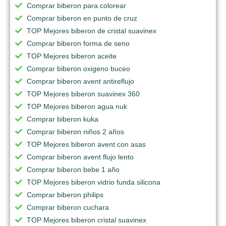
Comprar biberon para colorear
Comprar biberon en punto de cruz
TOP Mejores biberon de cristal suavinex
Comprar biberon forma de seno
TOP Mejores biberon aceite
Comprar biberon oxigeno buceo
Comprar biberon avent antireflujo
TOP Mejores biberon suavinex 360
TOP Mejores biberon agua nuk
Comprar biberon kuka
Comprar biberon niños 2 años
TOP Mejores biberon avent con asas
Comprar biberon avent flujo lento
Comprar biberon bebe 1 año
TOP Mejores biberon vidrio funda silicona
Comprar biberon philips
Comprar biberon cuchara
TOP Mejores biberon cristal suavinex