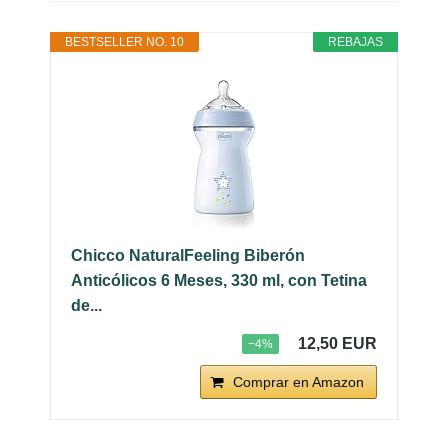
BESTSELLER NO. 10
REBAJAS
Chicco NaturalFeeling Biberón
Anticólicos 6 Meses, 330 ml, con Tetina
de...
12,50 EUR
−4%
Comprar en Amazon