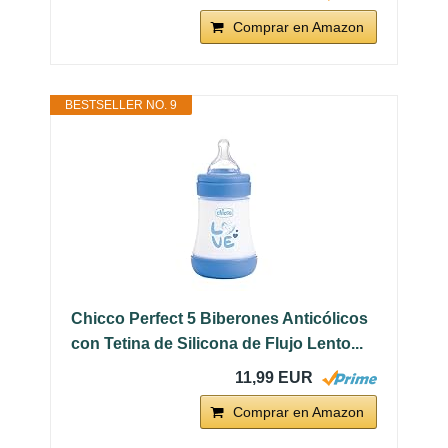
Comprar en Amazon
BESTSELLER NO. 9
Chicco Perfect 5 Biberones Anticólicos
con Tetina de Silicona de Flujo Lento...
11,99 EUR
Comprar en Amazon