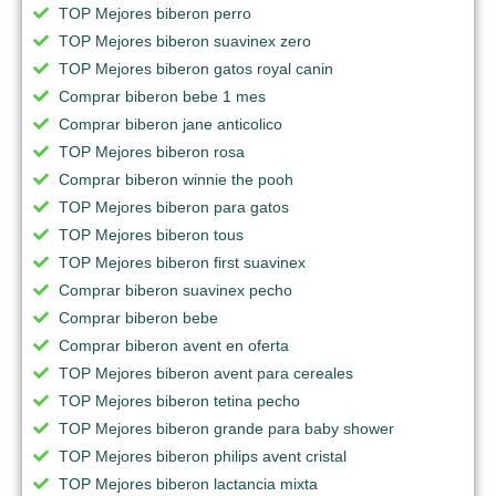
TOP Mejores biberon perro
TOP Mejores biberon suavinex zero
TOP Mejores biberon gatos royal canin
Comprar biberon bebe 1 mes
Comprar biberon jane anticolico
TOP Mejores biberon rosa
Comprar biberon winnie the pooh
TOP Mejores biberon para gatos
TOP Mejores biberon tous
TOP Mejores biberon first suavinex
Comprar biberon suavinex pecho
Comprar biberon bebe
Comprar biberon avent en oferta
TOP Mejores biberon avent para cereales
TOP Mejores biberon tetina pecho
TOP Mejores biberon grande para baby shower
TOP Mejores biberon philips avent cristal
TOP Mejores biberon lactancia mixta