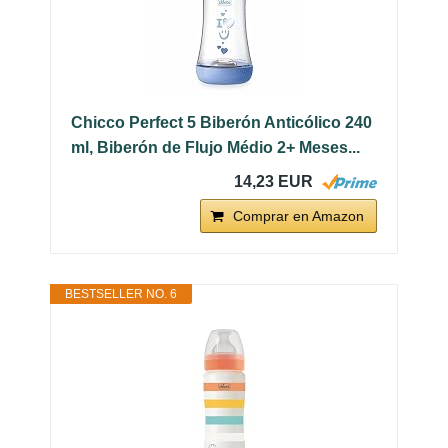
Chicco Perfect 5 Biberón Anticólico 240
ml, Biberón de Flujo Médio 2+ Meses...
14,23 EUR
Comprar en Amazon
BESTSELLER NO. 6