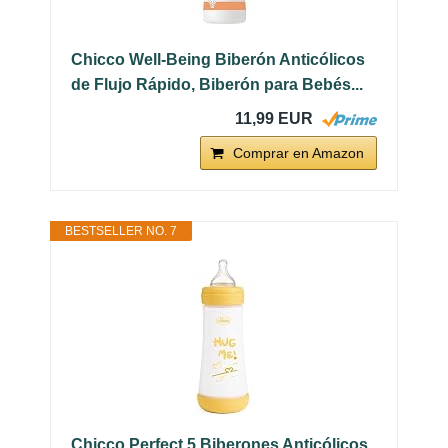
Chicco Well-Being Biberón Anticólicos
de Flujo Rápido, Biberón para Bebés...
11,99 EUR
Comprar en Amazon
BESTSELLER NO. 7
Chicco Perfect 5 Biberones Anticólicos