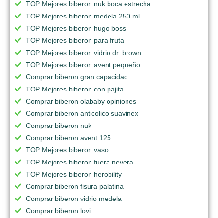
TOP Mejores biberon nuk boca estrecha
TOP Mejores biberon medela 250 ml
TOP Mejores biberon hugo boss
TOP Mejores biberon para fruta
TOP Mejores biberon vidrio dr. brown
TOP Mejores biberon avent pequeño
Comprar biberon gran capacidad
TOP Mejores biberon con pajita
Comprar biberon olababy opiniones
Comprar biberon anticolico suavinex
Comprar biberon nuk
Comprar biberon avent 125
TOP Mejores biberon vaso
TOP Mejores biberon fuera nevera
TOP Mejores biberon herobility
Comprar biberon fisura palatina
Comprar biberon vidrio medela
Comprar biberon lovi