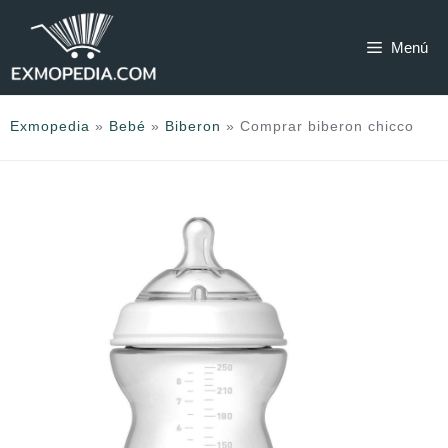
Saltar
al
Menú
contenido
Exmopedia
»
Bebé
»
Biberon
»
Comprar biberon chicco