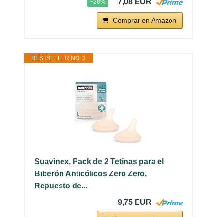
7,08 EUR
−28%
Comprar en Amazon
BESTSELLER NO. 3
Suavinex, Pack de 2 Tetinas para el
Biberón Anticólicos Zero Zero,
Repuesto de...
9,75 EUR