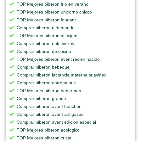
TOP Mejores biberon frio en verano
TOP Mejores biberon unicorno chicco
TOP Mejores biberon fondant
Comprar biberon a demanda
TOP Mejores biberon mimijumi
Comprar biberon nuk mickey
Comprar biberon de cocina
TOP Mejores biberon avent recien nacido
Comprar biberon bebedue
Comprar biberon lactancia materna suavinex
Comprar biberon entrena nuk
TOP Mejores biberon haberman
Comprar biberon grande
Comprar biberon avent bouchon
Comprar biberon avent antigases
Comprar biberon avent edicion especial
TOP Mejores biberon ecologico
TOP Mejores biberon cristal