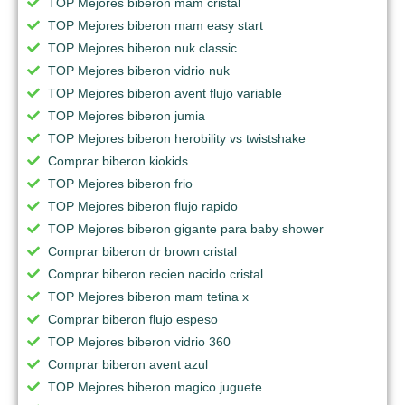
TOP Mejores biberon mam cristal
TOP Mejores biberon mam easy start
TOP Mejores biberon nuk classic
TOP Mejores biberon vidrio nuk
TOP Mejores biberon avent flujo variable
TOP Mejores biberon jumia
TOP Mejores biberon herobility vs twistshake
Comprar biberon kiokids
TOP Mejores biberon frio
TOP Mejores biberon flujo rapido
TOP Mejores biberon gigante para baby shower
Comprar biberon dr brown cristal
Comprar biberon recien nacido cristal
TOP Mejores biberon mam tetina x
Comprar biberon flujo espeso
TOP Mejores biberon vidrio 360
Comprar biberon avent azul
TOP Mejores biberon magico juguete