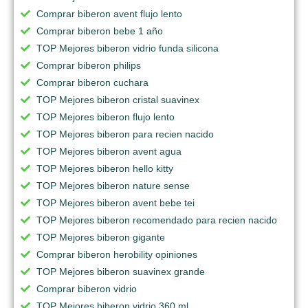
Comprar biberon avent flujo lento
Comprar biberon bebe 1 año
TOP Mejores biberon vidrio funda silicona
Comprar biberon philips
Comprar biberon cuchara
TOP Mejores biberon cristal suavinex
TOP Mejores biberon flujo lento
TOP Mejores biberon para recien nacido
TOP Mejores biberon avent agua
TOP Mejores biberon hello kitty
TOP Mejores biberon nature sense
TOP Mejores biberon avent bebe tei
TOP Mejores biberon recomendado para recien nacido
TOP Mejores biberon gigante
Comprar biberon herobility opiniones
TOP Mejores biberon suavinex grande
Comprar biberon vidrio
TOP Mejores biberon vidrio 360 ml