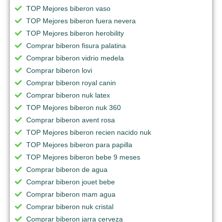
TOP Mejores biberon vaso
TOP Mejores biberon fuera nevera
TOP Mejores biberon herobility
Comprar biberon fisura palatina
Comprar biberon vidrio medela
Comprar biberon lovi
Comprar biberon royal canin
Comprar biberon nuk latex
TOP Mejores biberon nuk 360
Comprar biberon avent rosa
TOP Mejores biberon recien nacido nuk
TOP Mejores biberon para papilla
TOP Mejores biberon bebe 9 meses
Comprar biberon de agua
Comprar biberon jouet bebe
Comprar biberon mam agua
Comprar biberon nuk cristal
Comprar biberon jarra cerveza