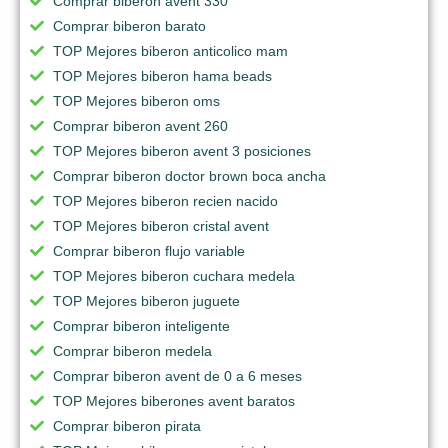
Comprar biberon avent 330
Comprar biberon barato
TOP Mejores biberon anticolico mam
TOP Mejores biberon hama beads
TOP Mejores biberon oms
Comprar biberon avent 260
TOP Mejores biberon avent 3 posiciones
Comprar biberon doctor brown boca ancha
TOP Mejores biberon recien nacido
TOP Mejores biberon cristal avent
Comprar biberon flujo variable
TOP Mejores biberon cuchara medela
TOP Mejores biberon juguete
Comprar biberon inteligente
Comprar biberon medela
Comprar biberon avent de 0 a 6 meses
TOP Mejores biberones avent baratos
Comprar biberon pirata