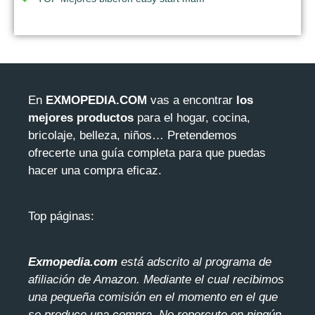
En
EXMOPEDIA.COM
vas a encontrar
los
mejores productos
para el hogar, cocina,
bricolaje, belleza, niños… Pretendemos
ofrecerte una guía completa para que puedas
hacer una compra eficaz.
Top páginas:
Exmopedia.com
está adscrito al programa de
afiliación de Amazon. Mediante el cua
l recibimos
una pequeña comisión en el momento en el que
se produce una compra. No repercute en ningún