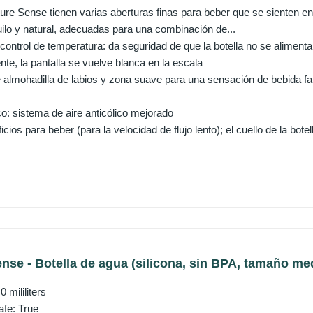
ure Sense tienen varias aberturas finas para beber que se sienten en
uilo y natural, adecuadas para una combinación de...
control de temperatura: da seguridad de que la botella no se alimenta
te, la pantalla se vuelve blanca en la escala
le almohadilla de labios y zona suave para una sensación de bebida f
co: sistema de aire anticólico mejorado
ficios para beber (para la velocidad de flujo lento); el cuello de la botell
se - Botella de agua (silicona, sin BPA, tamaño medi
 mililiters
afe: True