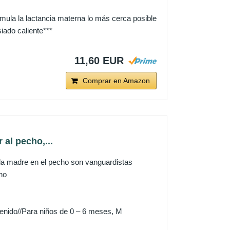
mula la lactancia materna lo más cerca posible
iado caliente***
11,60 EUR
Comprar en Amazon
 al pecho,...
la la madre en el pecho son vanguardistas
cho
tenido//Para niños de 0 – 6 meses, M