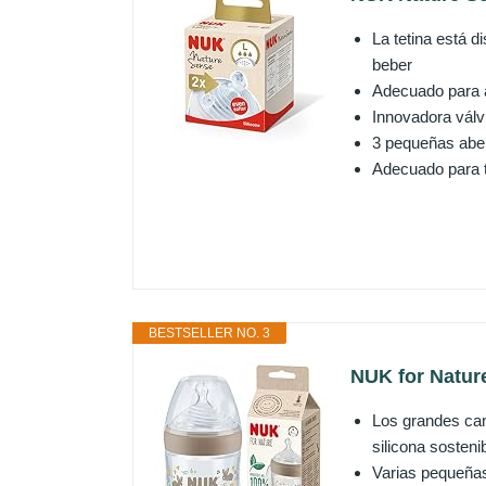
La tetina está d
beber
Adecuado para al
Innovadora válvu
3 pequeñas aber
Adecuado para 
BESTSELLER NO. 3
NUK for Nature 
Los grandes ca
silicona sostenib
Varias pequeñas