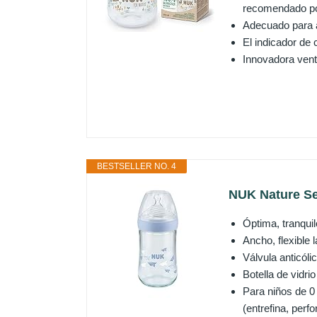
recomendado po
Adecuado para a
El indicador de
Innovadora venti
BESTSELLER NO. 4
NUK Nature Sen
Óptima, tranquil
Ancho, flexible 
Válvula anticóli
Botella de vidri
Para niños de 0
(entrefina, perf