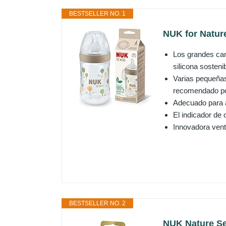
BESTSELLER NO. 1
NUK for Nature 
Los grandes ca
silicona sostenib
Varias pequeñas
recomendado po
Adecuado para a
El indicador de
Innovadora venti
BESTSELLER NO. 2
NUK Nature Sen