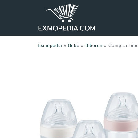
Saltar
al
contenido
Exmopedia
»
Bebé
»
Biberon
»
Comprar bibe