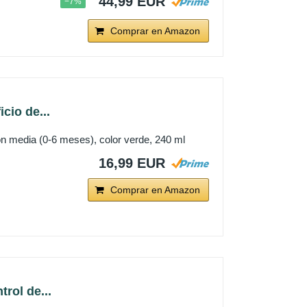
44,99 EUR
−7%
Comprar en Amazon
cio de...
ión media (0-6 meses), color verde, 240 ml
16,99 EUR
Comprar en Amazon
rol de...