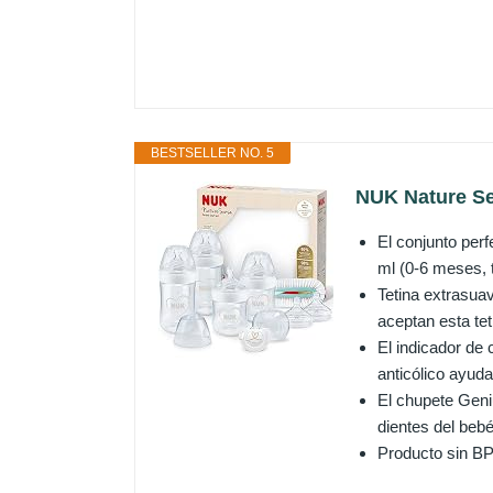
BESTSELLER NO. 5
NUK Nature Sen
El conjunto per
ml (0-6 meses, 
Tetina extrasuav
aceptan esta tet
El indicador de 
anticólico ayuda
El chupete Geniu
dientes del bebé;
Producto sin BP