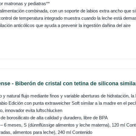
r matronas y pediatras**
limentación combinada, con un soporte de labios extra ancho que si
 control de temperatura integrado muestra cuando la leche está demas
lación anticólicos que ayuda a prevenir la ingestión dañina del aire
se - Biberón de cristal con tetina de silicona similar
o y natural flujo mediante finos y variable aberturas de hidratación, 
labio Edición con punta extraweicher Soft similar a la madre en el pe
co, innovador evita luftschlucken
o de borosilicato de alta calidad y duradero, libre de BPA
 – 6 meses, S (dünnflüssige alimentos y leche materna), 120 ml Con
oradas, alimentos para leche), 240 ml Contenido