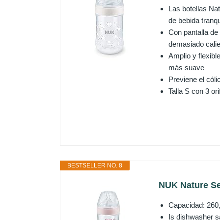
Las botellas Nat
de bebida tranq
Con pantalla de 
demasiado calien
Amplio y flexib
más suave
Previene el cóli
Talla S con 3 ori
BESTSELLER NO. 8
NUK Nature Sen
Capacidad: 260,0
Is dishwasher s