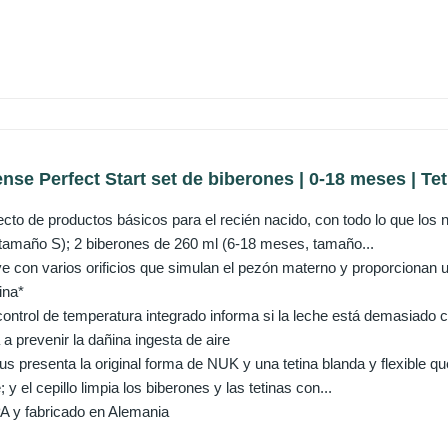
se Perfect Start set de biberones | 0-18 meses | Teti
fecto de productos básicos para el recién nacido, con todo lo que los
tamaño S); 2 biberones de 260 ml (6-18 meses, tamaño...
e con varios orificios que simulan el pezón materno y proporcionan un
ina*
control de temperatura integrado informa si la leche está demasiado 
 a prevenir la dañina ingesta de aire
s presenta la original forma de NUK y una tetina blanda y flexible qu
 y el cepillo limpia los biberones y las tetinas con...
A y fabricado en Alemania