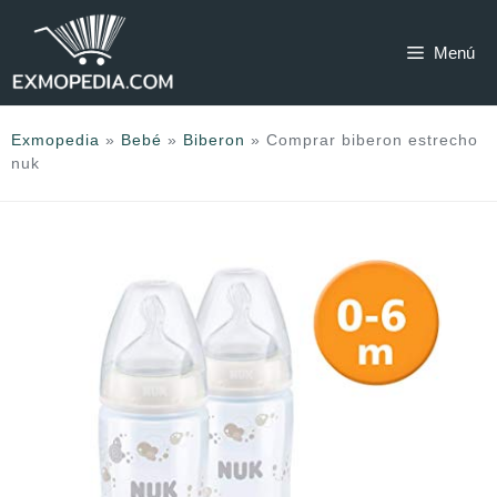
Saltar
al
Menú
contenido
Exmopedia
»
Bebé
»
Biberon
»
Comprar biberon estrecho
nuk