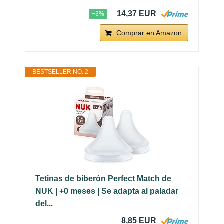
14,37 EUR
−3%
Comprar en Amazon
BESTSELLER NO. 2
Tetinas de biberón Perfect Match de
NUK | +0 meses | Se adapta al paladar
del...
8,85 EUR