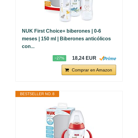
NUK First Choice+ biberones | 0-6
meses | 150 ml | Biberones anticólicos
con...
18,24 EUR
−27%
Comprar en Amazon
BESTSELLER NO. 8