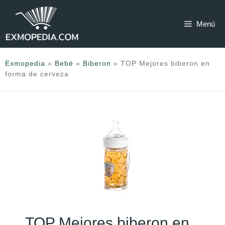
Saltar
al
Menú
contenido
Exmopedia
»
Bebé
»
Biberon
»
TOP Mejores biberon en
forma de cerveza
TOP Mejores biberon en