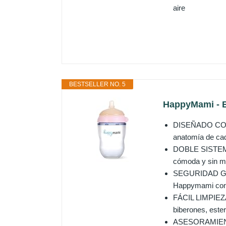
aire
BESTSELLER NO. 5
HappyMami - Bi
DISEÑADO CON L
anatomía de cad
DOBLE SISTEMA 
cómoda y sin mol
SEGURIDAD GARAN
Happymami con l
FÁCIL LIMPIEZA 
biberones, este
ASESORAMIENTO 