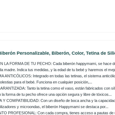
berón Personalizable, Biberón, Color, Tetina de Sili
A FORMA DE TU PECHO: Cada biberón happymami, se hace de form
a madre. Indica tus medidas, y la edad de tu bebé y haremos el mejo
ANTICÓLICOS: Integrado en todas las tetinas, el sistema anticóli
estias para el bebé. Funciona en cualquier posición,...
TIZADA: Tanto la tetina como el vaso, están fabricados con silic
a forma de tu pecho ofrece una opción segura y libre de tóxicos...
Y COMPATIBILIDAD: Con un diseño de boca ancha y la capacidad de s
rilizadores y microondas, el biberón Happymami se destaca por...
PROFESIONAL: Con cada compra, tienes acceso a pautas de uso 