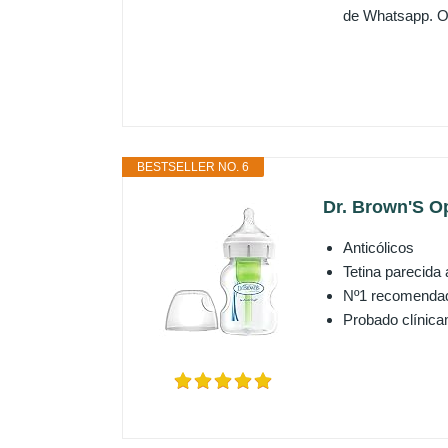
de Whatsapp. Ob
BESTSELLER NO. 6
Dr. Brown'S O
Anticólicos
Tetina parecida
Nº1 recomendado
Probado clínicam