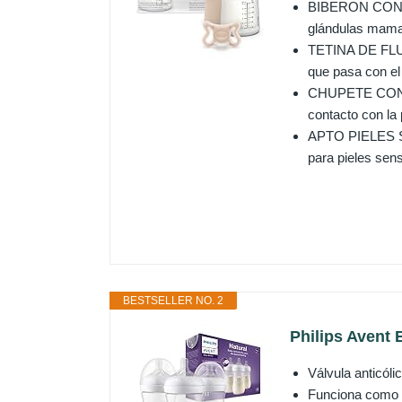
BIBERON CON BO
glándulas mamari
TETINA DE FLUJ
que pasa con el 
CHUPETE CON D
contacto con la 
APTO PIELES SEN
para pieles sens
BESTSELLER NO. 2
Philips Avent 
Válvula anticóli
Funciona como el