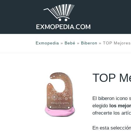
Saltar
al
contenido
Exmopedia
»
Bebé
»
Biberon
»
TOP Mejores 
TOP Me
El biberon icono
elegido
los mejo
ofrecerte los art
En esta selección