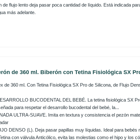
n de flujo lento deja pasar poca cantidad de líquido. Está indicada pa
agua más adelante.
rón de 360 ml. Biberón con Tetina Fisiológica SX Pro
x de 360 ml. Con Tetina Fisiológica SX Pro de Silicona, de Flujo Den
ARROLLO BUCODENTAL DEL BEBÉ. La tetina fisiológica SX Pro es e
eñada para respetar el desarrollo bucodental del bebé, la...
DA ULTRA-SUAVE. Imita en textura y consistencia el pezón matern
ladar
O DENSO (L). Deja pasar papillas muy líquidas. Ideal para bebés
ina con válvula Anticólico, evita las molestias como el hipo y los có