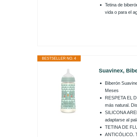
Tetina de biberó
vida o para el 
BESTSELLER NO. 4
Suavinex, Bibe
Biberón Suavine
Meses
RESPETA EL DES
más natural. Dis
SILICONA ARENA
adaptarse al pa
TETINA DE FLUJ
ANTICÓLICO. Tet