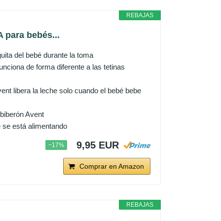
REBAJAS
 para bebés...
guita del bebé durante la toma
nciona de forma diferente a las tetinas
vent libera la leche solo cuando el bebé bebe
 biberón Avent
bé se está alimentando
9,95 EUR
−17%
Comprar en Amazon
REBAJAS