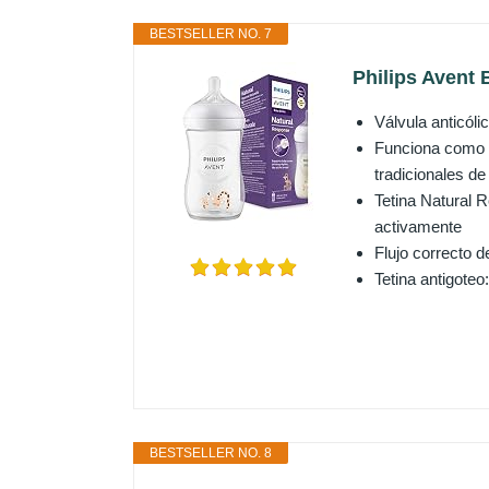
BESTSELLER NO. 7
Philips Avent 
Válvula anticóli
Funciona como el
tradicionales de 
Tetina Natural R
activamente
Flujo correcto d
Tetina antigoteo
BESTSELLER NO. 8