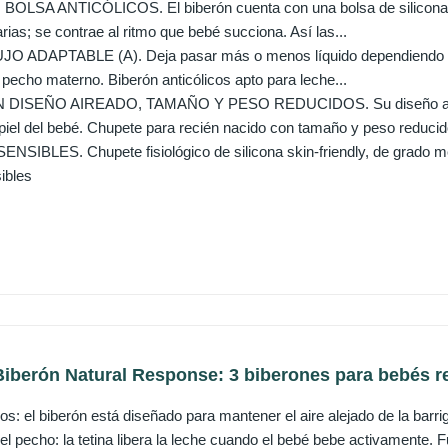
LSA ANTICÓLICOS. El biberón cuenta con una bolsa de silicona en
as; se contrae al ritmo que bebé succiona. Así las...
O ADAPTABLE (A). Deja pasar más o menos líquido dependiendo de l
pecho materno. Biberón anticólicos apto para leche...
ISEÑO AIREADO, TAMAÑO Y PESO REDUCIDOS. Su diseño airead
piel del bebé. Chupete para recién nacido con tamaño y peso reducido
SIBLES. Chupete fisiológico de silicona skin-friendly, de grado m
ibles
Biberón Natural Response: 3 biberones para bebés re
cos: el biberón está diseñado para mantener el aire alejado de la barri
 pecho: la tetina libera la leche cuando el bebé bebe activamente. Fu