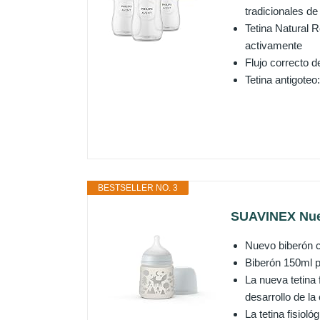
tradicionales de 
Tetina Natural R
activamente
Flujo correcto d
Tetina antigoteo
BESTSELLER NO. 3
SUAVINEX Nuev
Nuevo biberón co
Biberón 150ml p
La nueva tetina 
desarrollo de la
La tetina fisio