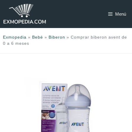
Saltar
al
Menú
contenido
Exmopedia
»
Bebé
»
Biberon
»
Comprar biberon avent de
0 a 6 meses