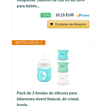
Response: biberón de 330 ml sin BPA
para bebés...
10,15 EUR
−15%
Comprar en Amazon
BESTSELLER NO. 3
Pack de 3 fundas de silicona para
biberones Avent Natural, de cristal,
funda...