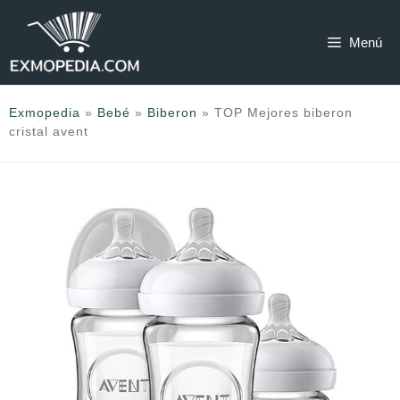
Saltar
al
Menú
contenido
Exmopedia
»
Bebé
»
Biberon
»
TOP Mejores biberon
cristal avent