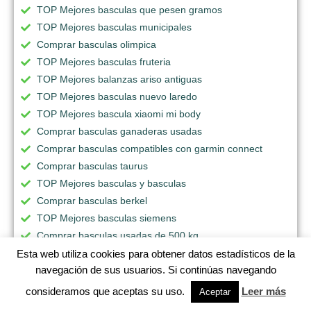
TOP Mejores basculas que pesen gramos
TOP Mejores basculas municipales
Comprar basculas olimpica
TOP Mejores basculas fruteria
TOP Mejores balanzas ariso antiguas
TOP Mejores basculas nuevo laredo
TOP Mejores bascula xiaomi mi body
Comprar basculas ganaderas usadas
Comprar basculas compatibles con garmin connect
Comprar basculas taurus
TOP Mejores basculas y basculas
Comprar basculas berkel
TOP Mejores basculas siemens
Comprar basculas usadas de 500 kg
TOP Mejores basculas grasa y agua
Esta web utiliza cookies para obtener datos estadísticos de la
navegación de sus usuarios. Si continúas navegando
TOP Mejores basculas usadas
TOP Mejores basculas portatiles
consideramos que aceptas su uso.
Leer más
Aceptar
TOP Mejores basculas romanas antiguas