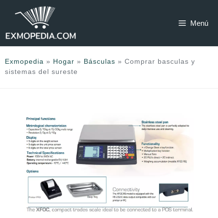
Saltar
al
Menú
contenido
Exmopedia
»
Hogar
»
Básculas
»
Comprar basculas y
sistemas del sureste