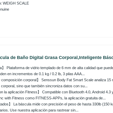
cto: WEIGH SCALE
nuine
la de Baño Digital Grasa Corporal,Inteligente Básc
】 Plataforma de vidrio templado de 6 mm de alta calidad que puede 
iden en incrementos de 0.1 kg / 0.2 lb, 3 pilas AAA...
 composición corporal】 Senssun Body Fat Smart Scale analiza 15 m
corporal, sino que también sincroniza datos con su...
n la aplicación Fitness】 Compatible con Bluetooth 4.0, Android 4.3 y 
nc with Fitness como FITNESS-APPs, la aplicación gratuita de...
tados】 La báscula mide con precisión el peso de hasta 330lb (150 k
rios. Use nuestra aplicación para rastrear sin...