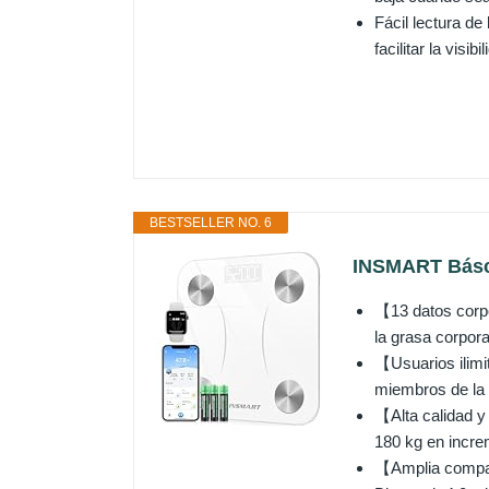
Fácil lectura de
facilitar la visib
BESTSELLER NO. 6
INSMART Báscu
【13 datos corpo
la grasa corpora
【Usuarios ilimi
miembros de la f
【Alta calidad y
180 kg en increm
【Amplia compati