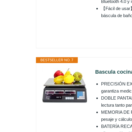
Bluetooth 4.0 y 
【Fácil de usar】
báscula de baño 
BESTSELLER NO. 7
Bascula cocina
PRECISIÓN EXCE
garantiza medic
DOBLE PANTALLA 
lectura tanto pa
MEMORIA DE FUN
pesaje y cálculo
BATERÍA RECARGA