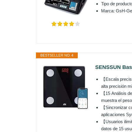
Tipo de produ
Marca: GsH-Ge
BESTSELLER NO. 4
SENSSUN Bascu
【Escala precisa
alta precisión m
【15 Análisis de
muestra el peso 
【Sincronizar co
aplicaciones Sy
【Usuarios ilimi
datos de 15 usua