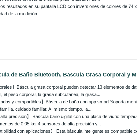
 los resultados en su pantalla LCD con inversiones de colores de 74 
ilidad de la medición.
la de Baño Bluetooth, Bascula Grasa Corporal y Mu
rales】Báscula grasa corporal pueden detectar 13 elementos de dato
l, el peso corporal, la grasa subcutánea, la grasa...
tados y compartibles】Báscula de baño con app smart Soporta monitor
amilia, cuidado familiar. Al mismo tiempo, la...
 alta precisión】 Báscula baño digital con una placa de vidrio templ
entos de 0,05 kg. 4 sensores de alta precisión y...
bilidad con aplicaciones】 Esta báscula inteligente es compatible co