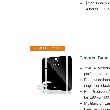
【Seguridad y ga
24 horas + 30 d
BESTSELLER NO. 5
Cecotec Báscul
TenBIA: Método 
parámetros: pes
Báscula de baño 
negro con electr
FourPrecision: A
los 180 kg (400 
Multifunción Ea
baja cuando sea 