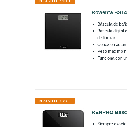
BESTSELLER NO. 1
Rowenta BS1400
Báscula de baño 
Báscula digital 
de limpiar
Conexión automá
Peso máximo has
Funciona con un
BESTSELLER NO. 2
RENPHO Bascula
Siempre exacta: 