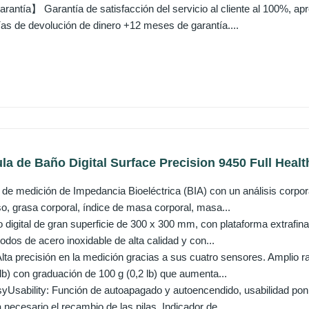
rantía】 Garantía de satisfacción del servicio al cliente al 100%,
ías de devolución de dinero +12 meses de garantía....
a de Baño Digital Surface Precision 9450 Full Healthy
de medición de Impedancia Bioeléctrica (BIA) con un análisis corpor
o, grasa corporal, índice de masa corporal, masa...
digital de gran superficie de 300 x 300 mm, con plataforma extrafina 
odos de acero inoxidable de alta calidad y con...
lta precisión en la medición gracias a sus cuatro sensores. Amplio r
lb) con graduación de 100 g (0,2 lb) que aumenta...
syUsability: Función de autoapagado y autoencendido, usabilidad poni
necesario el recambio de las pilas. Indicador de...