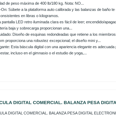
ad de peso máxima de 400 lb/180 kg. Nota: NO...
-On: Súbete a la plataforma auto calibrada y las balanzas de baño te
onsistentes en libras o kilogramos.
a pantalla LED retro iluminada clara es fácil de leer; encendido/apag
tería baja y sobrecarga proporcionan una...
idado: Diseño de esquinas redondeadas que retiene a los miembros de
m proporciona una robustez excepcional; el diseño mini y...
ante: Esta báscula digital con una apariencia elegante es adecuada p
 estar, incluso en el gimnasio o el estudio de yoga,...
CULA DIGITAL COMERCIAL. BALANZA PESA DIGITA
LA DIGITAL COMERCIAL. BALANZA PESA DIGITAL ELECTRONI