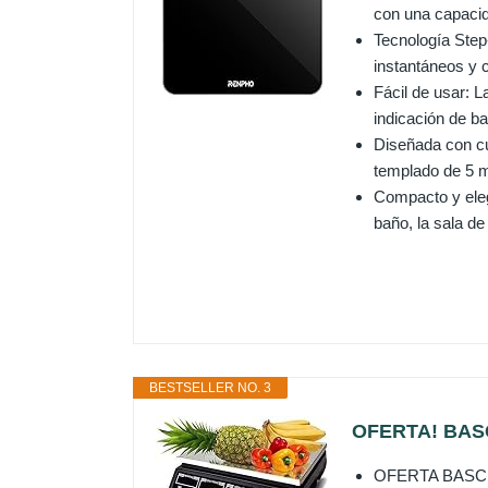
con una capacid
Tecnología Step
instantáneos y c
Fácil de usar: L
indicación de ba
Diseñada con cu
templado de 5 m
Compacto y eleg
baño, la sala de
BESTSELLER NO. 3
OFERTA! BAS
OFERTA BASCU