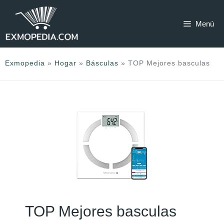
Saltar
al
Menú
contenido
Exmopedia
»
Hogar
»
Básculas
»
TOP Mejores basculas
TOP Mejores basculas