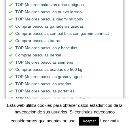
TOP Mejores balanzas ariso antiguas
TOP Mejores basculas nuevo laredo
TOP Mejores bascula xiaomi mi body
Comprar basculas ganaderas usadas
Comprar basculas compatibles con garmin connect
Comprar basculas taurus
TOP Mejores basculas y basculas
Comprar basculas berkel
TOP Mejores basculas siemens
Comprar basculas usadas de 500 kg
TOP Mejores basculas grasa y agua
TOP Mejores basculas usadas
TOP Mejores basculas portatiles
TOP Mejores basculas romanas antiguas
Esta web utiliza cookies para obtener datos estadísticos de la
Comprar basculas jaramillo manizales
navegación de sus usuarios. Si continúas navegando
TOP Mejores basculas antiguas venta
Comprar bascula antigua para personas
consideramos que aceptas su uso.
Leer más
Aceptar
Comprar basculas jaz