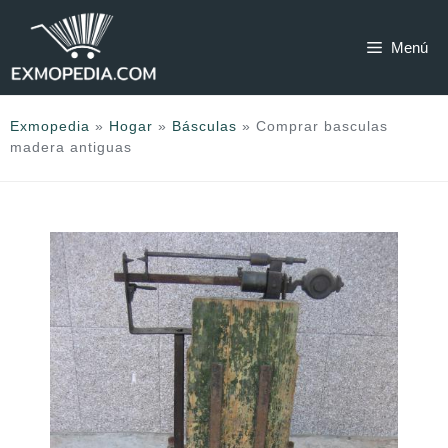
Saltar
al
Menú
contenido
Exmopedia
»
Hogar
»
Básculas
»
Comprar basculas
madera antiguas