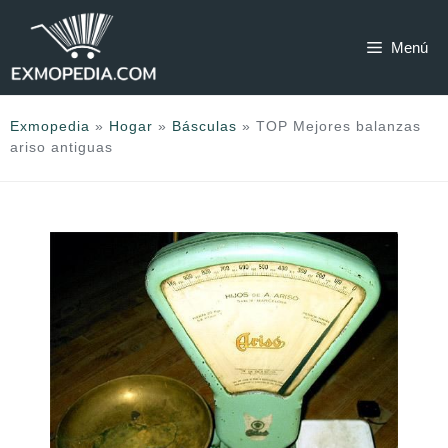
Saltar
al
Menú
contenido
Exmopedia
»
Hogar
»
Básculas
»
TOP Mejores balanzas
ariso antiguas