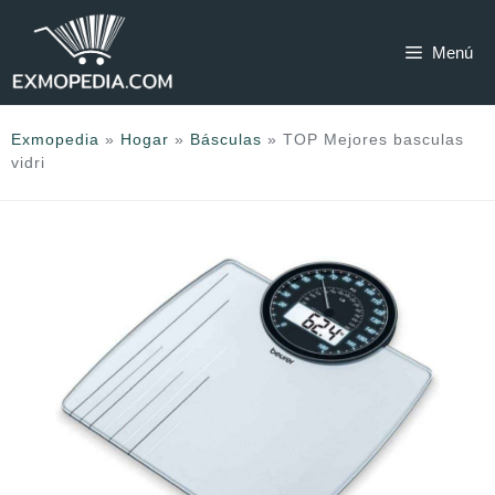
Saltar
al
Menú
contenido
Exmopedia
»
Hogar
»
Básculas
»
TOP Mejores basculas
vidri