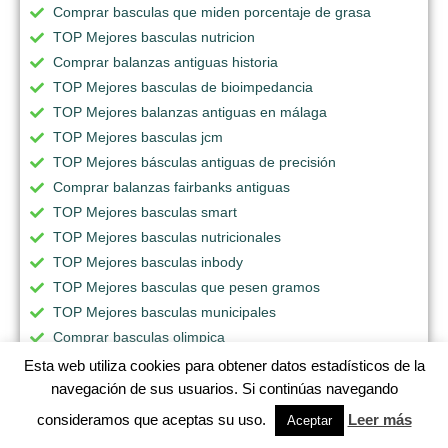
Comprar basculas que miden porcentaje de grasa
TOP Mejores basculas nutricion
Comprar balanzas antiguas historia
TOP Mejores basculas de bioimpedancia
TOP Mejores balanzas antiguas en málaga
TOP Mejores basculas jcm
TOP Mejores básculas antiguas de precisión
Comprar balanzas fairbanks antiguas
TOP Mejores basculas smart
TOP Mejores basculas nutricionales
TOP Mejores basculas inbody
TOP Mejores basculas que pesen gramos
TOP Mejores basculas municipales
Comprar basculas olimpica
TOP Mejores basculas fruteria
Esta web utiliza cookies para obtener datos estadísticos de la
TOP Mejores balanzas ariso antiguas
navegación de sus usuarios. Si continúas navegando
TOP Mejores basculas nuevo laredo
consideramos que aceptas su uso.
Leer más
Aceptar
TOP Mejores bascula xiaomi mi body