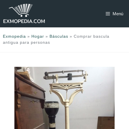
Saltar
al
Menú
contenido
Exmopedia
»
Hogar
»
Básculas
»
Comprar bascula
antigua para personas