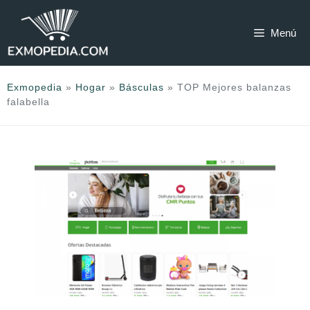
Saltar
al
Menú
contenido
Exmopedia
»
Hogar
»
Básculas
»
TOP Mejores balanzas
falabella