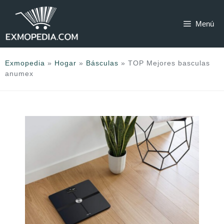
Saltar
al
Menú
contenido
Exmopedia
»
Hogar
»
Básculas
»
TOP Mejores basculas
anumex