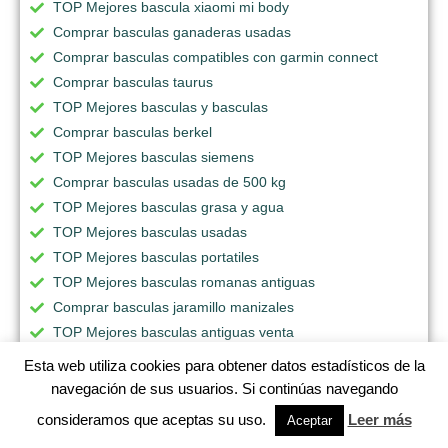
TOP Mejores bascula xiaomi mi body
Comprar basculas ganaderas usadas
Comprar basculas compatibles con garmin connect
Comprar basculas taurus
TOP Mejores basculas y basculas
Comprar basculas berkel
TOP Mejores basculas siemens
Comprar basculas usadas de 500 kg
TOP Mejores basculas grasa y agua
TOP Mejores basculas usadas
TOP Mejores basculas portatiles
TOP Mejores basculas romanas antiguas
Comprar basculas jaramillo manizales
TOP Mejores basculas antiguas venta
Comprar bascula antigua para personas
Esta web utiliza cookies para obtener datos estadísticos de la
Comprar basculas jaz
navegación de sus usuarios. Si continúas navegando
Comprar basculas antiguas mexicanas
consideramos que aceptas su uso.
Leer más
Aceptar
TOP Mejores basculas usadas para pesar ganado