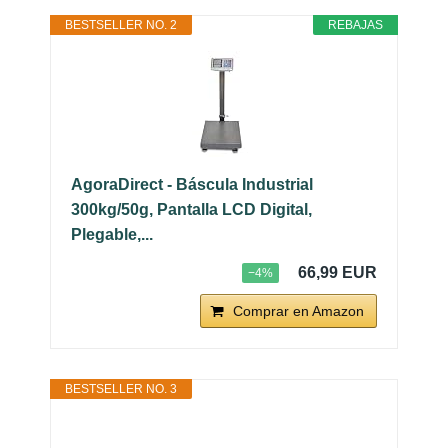
BESTSELLER NO. 2
REBAJAS
AgoraDirect - Báscula Industrial
300kg/50g, Pantalla LCD Digital,
Plegable,...
66,99 EUR
−4%
Comprar en Amazon
BESTSELLER NO. 3