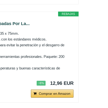
REBAJAS
badas Por La...
: 35 x 75mm.
a con los estándares médicos.
ra evitar la penetración y el desgarro de
n herramientas profesionales. Paquete: 200
mperaturas y buenas características de
12,96 EUR
−6%
Comprar en Amazon