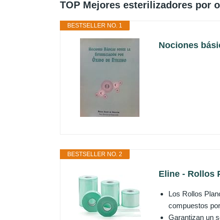
TOP Mejores esterilizadores por o
BESTSELLER NO. 1
Nociones básic
BESTSELLER NO. 2
Eline - Rollos
Los Rollos Plano
compuestos por p
Garantizan un se