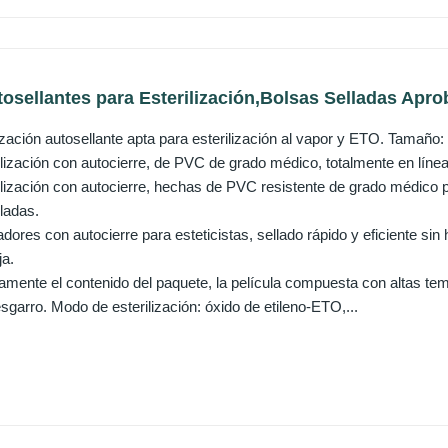
osellantes para Esterilización,Bolsas Selladas Apro
lización autosellante apta para esterilización al vapor y ETO. Tamaño
ilización con autocierre, de PVC de grado médico, totalmente en líne
lización con autocierre, hechas de PVC resistente de grado médico pa
ladas.
adores con autocierre para esteticistas, sellado rápido y eficiente si
ja.
amente el contenido del paquete, la película compuesta con altas te
esgarro. Modo de esterilización: óxido de etileno-ETO,...