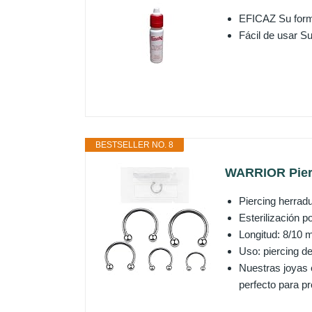
EFICAZ Su formu
Fácil de usar S
BESTSELLER NO. 8
WARRIOR Pierci
Piercing herradu
Esterilización 
Longitud: 8/10 
Uso: piercing de 
Nuestras joyas e
perfecto para pr