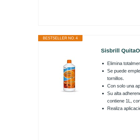
BESTSELLER NO. 4
Sisbrill Quita
Elimina totalmen
Se puede emplea
tornillos.
Con solo una apl
Su alta adherenc
contiene 1L, con
Realiza aplicaci