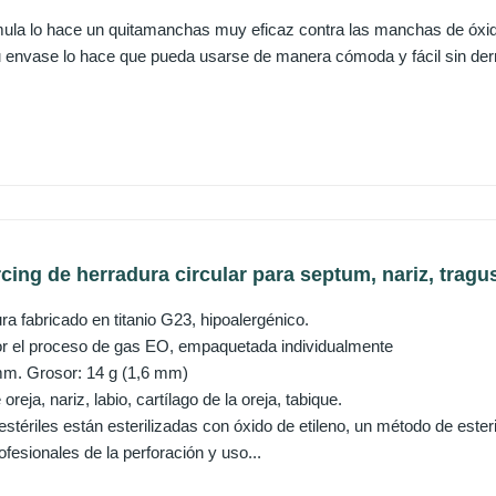
la lo hace un quitamanchas muy eficaz contra las manchas de óxid
u envase lo hace que pueda usarse de manera cómoda y fácil sin de
ng de herradura circular para septum, nariz, tragus, 
ra fabricado en titanio G23, hipoalergénico.
por el proceso de gas EO, empaquetada individualmente
mm. Grosor: 14 g (1,6 mm)
oreja, nariz, labio, cartílago de la oreja, tabique.
stériles están esterilizadas con óxido de etileno, un método de esteri
ofesionales de la perforación y uso...