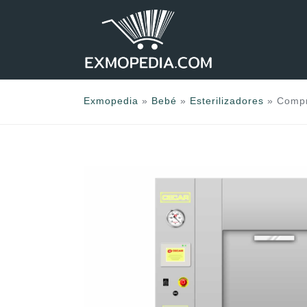
Saltar
al
contenido
Exmopedia
»
Bebé
»
Esterilizadores
»
Compr