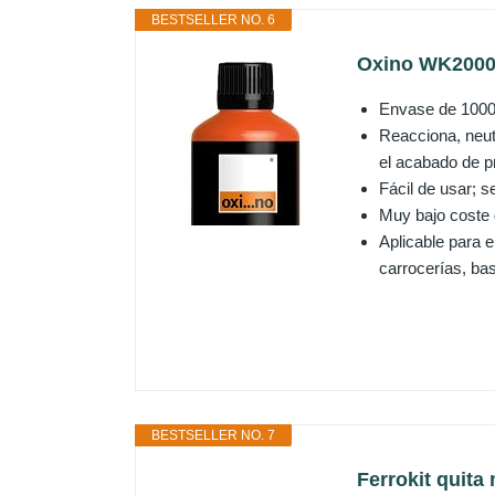
BESTSELLER NO. 6
Oxino WK20004
Envase de 1000
Reacciona, neutr
el acabado de p
Fácil de usar; s
Muy bajo coste d
Aplicable para e
carrocerías, bas
BESTSELLER NO. 7
Ferrokit quita