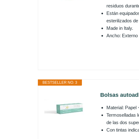
residuos durante
Están equipados 
esterilizados d
Made in Italy.
Ancho: Externo 
BESTSELLER NO. 3
Bolsas autoadh
Material: Papel 
Termoselladas l
de las dos super
Con tintas indi