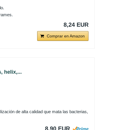
o.
rrames.
8,24 EUR
Comprar en Amazon
helix,...
lización de alta calidad que mata las bacterias,
8,90 EUR