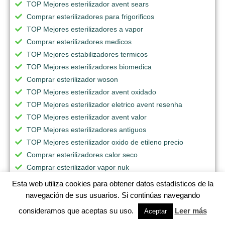
TOP Mejores esterilizador avent sears
Comprar esterilizadores para frigorificos
TOP Mejores esterilizadores a vapor
Comprar esterilizadores medicos
TOP Mejores estabilizadores termicos
TOP Mejores esterilizadores biomedica
Comprar esterilizador woson
TOP Mejores esterilizador avent oxidado
TOP Mejores esterilizador eletrico avent resenha
TOP Mejores esterilizador avent valor
TOP Mejores esterilizadores antiguos
TOP Mejores esterilizador oxido de etileno precio
Comprar esterilizadores calor seco
Comprar esterilizador vapor nuk
Comprar esterilizador avent modo de uso
Esta web utiliza cookies para obtener datos estadísticos de la
TOP Mejores esterilizadores baratos
navegación de sus usuarios. Si continúas navegando
TOP Mejores esterilizador avent 4 biberones
consideramos que aceptas su uso.
Leer más
Aceptar
TOP Mejores esterilizador avent sacaleche