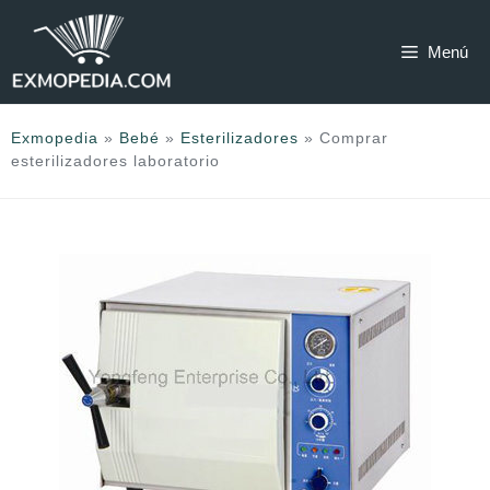
Saltar
al
Menú
contenido
Exmopedia
»
Bebé
»
Esterilizadores
»
Comprar
esterilizadores laboratorio