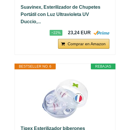
Suavinex, Esterilizador de Chupetes
Portátil con Luz Ultravioleta UV
Duccio,...
23,24 EUR
−22%
Comprar en Amazon
BESTSELLER NO. 6
REBAJAS
Tigex Esterilizador biberones