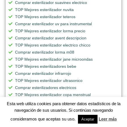
Comprar esterilizador suavinex electrico
TOP Mejores esterilizador nuvita
TOP Mejores esterilizador teteros
Comprar esterilizador uv para instrumental
TOP Mejores esterilizador lorma precio
Comprar esterilizador avent descripcion
TOP Mejores esterilizador electrico chicco
Comprar esterilizador lorma m08
TOP Mejores esterilizador jane microondas
TOP Mejores esterilizadores bebe
Comprar esterilizador infrarrojo
TOP Mejores esterilizador ultrasonico
Comprar esterilizadores electricos
TOP Mejores esterilizador copa menstrual
Comprar esterilizador de avent para microondas
Esta web utiliza cookies para obtener datos estadísticos de la
Comprar esterilizador avent cuantos minutos
navegación de sus usuarios. Si continúas navegando
TOP Mejores esterilizador philips avent scf286/02
consideramos que aceptas su uso.
Leer más
Aceptar
TOP Mejores esterilizador industrial para alimentos