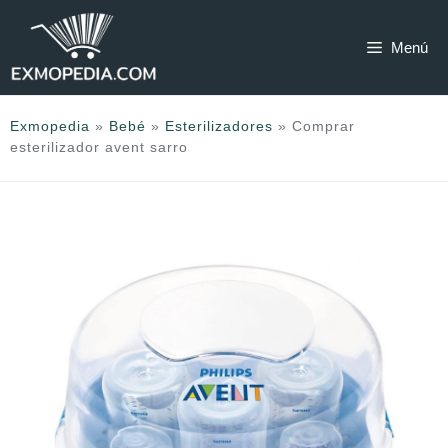
Saltar
al
Menú
contenido
Exmopedia
»
Bebé
»
Esterilizadores
»
Comprar
esterilizador avent sarro