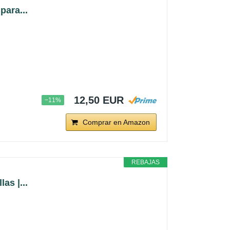
para...
12,50 EUR
−11%
Comprar en Amazon
REBAJAS
as |...