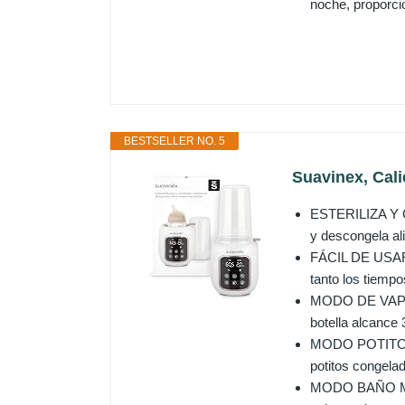
noche, proporcio
BESTSELLER NO. 5
Suavinex, Calie
ESTERILIZA Y CA
y descongela al
FÁCIL DE USAR
tanto los tiemp
MODO DE VAPOR 
botella alcance 
MODO POTITO. Pa
potitos congelad
MODO BAÑO MARÍ