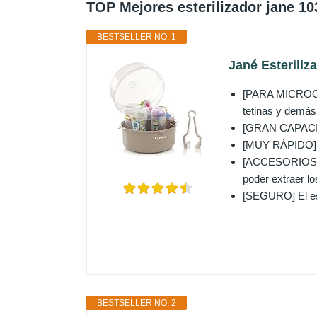
TOP Mejores esterilizador jane 10
BESTSELLER NO. 1
Jané Esteriliz
[PARA MICROOND
tetinas y demás 
[GRAN CAPACIDA
[MUY RÁPIDO] En
[ACCESORIOS PR
poder extraer l
[SEGURO] El est
BESTSELLER NO. 2