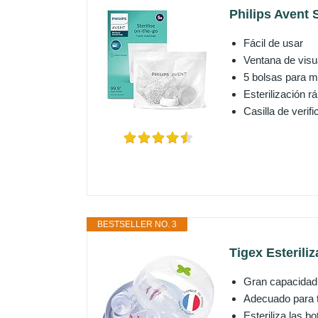
Philips Avent 
Fácil de usar
Ventana de visu
5 bolsas para 
Esterilización r
Casilla de verifi
BESTSELLER NO. 3
Tigex Esterili
Gran capacidad:
Adecuado para t
Esteriliza las 