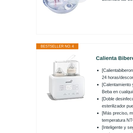
BESTSELLER NO. 4
Calienta Biber
[Calientabibero
24 horas/descon
[Calentamiento y
Beba en cualquie
[Doble desinfecc
esterilizador pu
[Más preciso, m
temperatura NTC 
[Inteligente y s