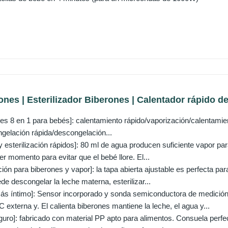
ones | Esterilizador Biberones | Calentador rápido de
nes 8 en 1 para bebés]: calentamiento rápido/vaporización/calentamie
gelación rápida/descongelación...
 esterilización rápidos]: 80 ml de agua producen suficiente vapor para
r momento para evitar que el bebé llore. El...
ión para biberones y vapor]: la tapa abierta ajustable es perfecta par
ede descongelar la leche materna, esterilizar...
ás íntimo]: Sensor incorporado y sonda semiconductora de medición
externa y. El calienta biberones mantiene la leche, el agua y...
eguro]: fabricado con material PP apto para alimentos. Consuela perfe