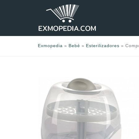
Saltar
al
contenido
Exmopedia
»
Bebé
»
Esterilizadores
»
Compr