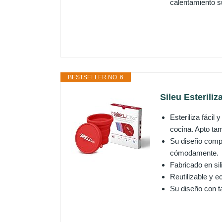
calentamiento s
BESTSELLER NO. 6
Sileu Esteriliz
Esteriliza fácil
cocina. Apto tam
Su diseño compa
cómodamente.
Fabricado en sil
Reutilizable y 
Su diseño con ta