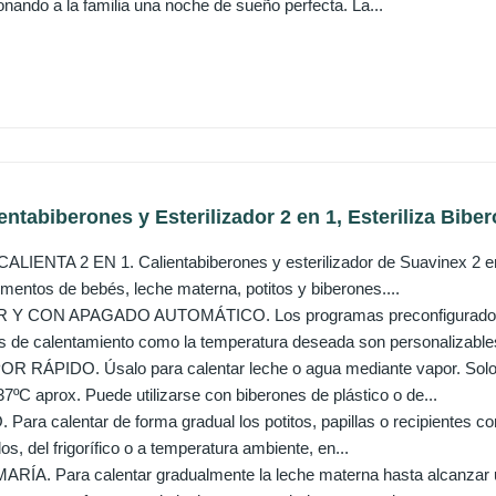
nando a la familia una noche de sueño perfecta. La...
ntabiberones y Esterilizador 2 en 1, Esteriliza Biber
LIENTA 2 EN 1. Calientabiberones y esterilizador de Suavinex 2 en 1
imentos de bebés, leche materna, potitos y biberones....
 Y CON APAGADO AUTOMÁTICO. Los programas preconfigurados est
os de calentamiento como la temperatura deseada son personalizables
RÁPIDO. Úsalo para calentar leche o agua mediante vapor. Solo s
37ºC aprox. Puede utilizarse con biberones de plástico o de...
ra calentar de forma gradual los potitos, papillas o recipientes co
os, del frigorífico o a temperatura ambiente, en...
A. Para calentar gradualmente la leche materna hasta alcanzar u