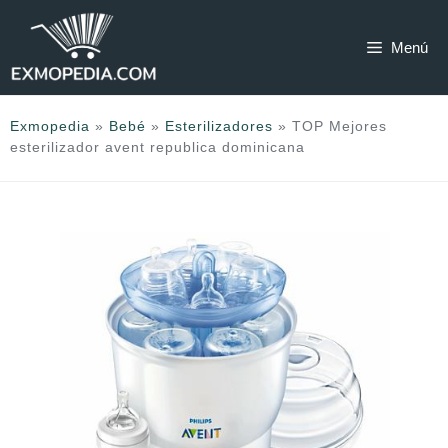
Saltar
al
Menú
contenido
Exmopedia
»
Bebé
»
Esterilizadores
»
TOP Mejores
esterilizador avent republica dominicana