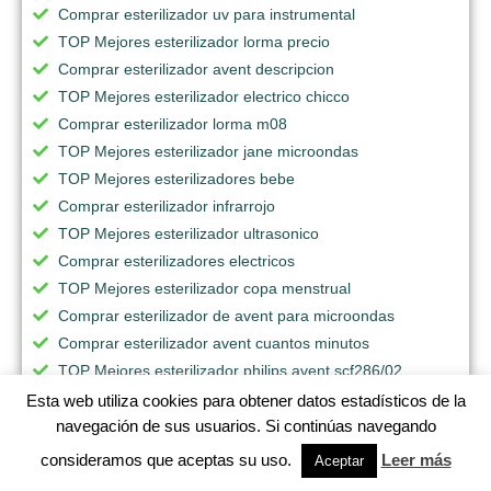
Comprar esterilizador uv para instrumental
TOP Mejores esterilizador lorma precio
Comprar esterilizador avent descripcion
TOP Mejores esterilizador electrico chicco
Comprar esterilizador lorma m08
TOP Mejores esterilizador jane microondas
TOP Mejores esterilizadores bebe
Comprar esterilizador infrarrojo
TOP Mejores esterilizador ultrasonico
Comprar esterilizadores electricos
TOP Mejores esterilizador copa menstrual
Comprar esterilizador de avent para microondas
Comprar esterilizador avent cuantos minutos
TOP Mejores esterilizador philips avent scf286/02
TOP Mejores esterilizador industrial para alimentos
Esta web utiliza cookies para obtener datos estadísticos de la
Comprar esterilizador luz ultravioleta
navegación de sus usuarios. Si continúas navegando
Comprar esterilizador avent coppel
consideramos que aceptas su uso.
Leer más
Aceptar
TOP Mejores esterilizador avent sears