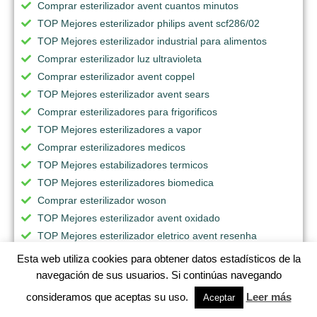
Comprar esterilizador avent cuantos minutos
TOP Mejores esterilizador philips avent scf286/02
TOP Mejores esterilizador industrial para alimentos
Comprar esterilizador luz ultravioleta
Comprar esterilizador avent coppel
TOP Mejores esterilizador avent sears
Comprar esterilizadores para frigorificos
TOP Mejores esterilizadores a vapor
Comprar esterilizadores medicos
TOP Mejores estabilizadores termicos
TOP Mejores esterilizadores biomedica
Comprar esterilizador woson
TOP Mejores esterilizador avent oxidado
TOP Mejores esterilizador eletrico avent resenha
TOP Mejores esterilizador avent valor
Esta web utiliza cookies para obtener datos estadísticos de la
TOP Mejores esterilizadores antiguos
navegación de sus usuarios. Si continúas navegando
TOP Mejores esterilizador oxido de etileno precio
consideramos que aceptas su uso.
Leer más
Aceptar
Comprar esterilizadores calor seco