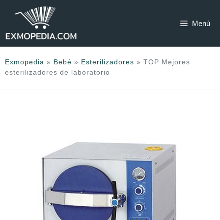
Saltar
al
Menú
contenido
Exmopedia
»
Bebé
»
Esterilizadores
»
TOP Mejores
esterilizadores de laboratorio