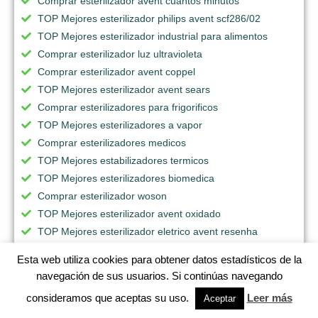
Comprar esterilizador avent cuantos minutos
TOP Mejores esterilizador philips avent scf286/02
TOP Mejores esterilizador industrial para alimentos
Comprar esterilizador luz ultravioleta
Comprar esterilizador avent coppel
TOP Mejores esterilizador avent sears
Comprar esterilizadores para frigorificos
TOP Mejores esterilizadores a vapor
Comprar esterilizadores medicos
TOP Mejores estabilizadores termicos
TOP Mejores esterilizadores biomedica
Comprar esterilizador woson
TOP Mejores esterilizador avent oxidado
TOP Mejores esterilizador eletrico avent resenha
TOP Mejores esterilizador avent valor
Esta web utiliza cookies para obtener datos estadísticos de la
TOP Mejores esterilizadores antiguos
navegación de sus usuarios. Si continúas navegando
TOP Mejores esterilizador oxido de etileno precio
consideramos que aceptas su uso.
Leer más
Aceptar
Comprar esterilizadores calor seco