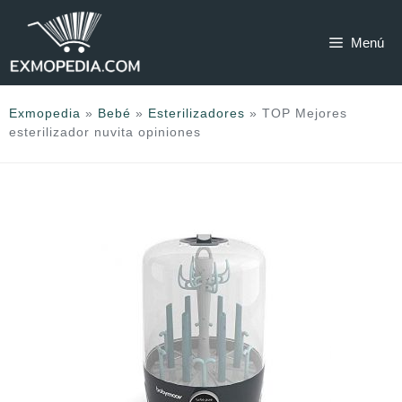
Saltar
al
Menú
contenido
Exmopedia
»
Bebé
»
Esterilizadores
»
TOP Mejores
esterilizador nuvita opiniones