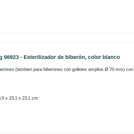
ng 98923 - Esterilizador de biberón, color blanco
berónes (tambien para biberónes con golletes amplios Ø 70 mm) con s
,5 x 23,1 x 23,1 cm