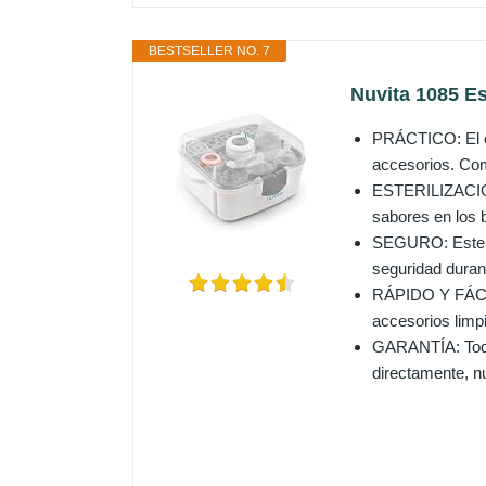
BESTSELLER NO. 7
Nuvita 1085 Es
PRÁCTICO: El es
accesorios. Com
ESTERILIZACIÓN
sabores en los b
SEGURO: Este di
seguridad duran
RÁPIDO Y FÁCIL 
accesorios limpi
GARANTÍA: Todos
directamente, n