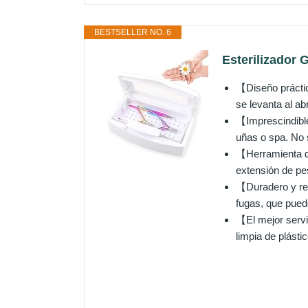
BESTSELLER NO. 6
Esterilizador 
【Diseño práctico
se levanta al abr
【Imprescindible
uñas o spa. No s
【Herramienta de
extensión de pe
【Duradero y resi
fugas, que pued
【El mejor servi
limpia de plásti