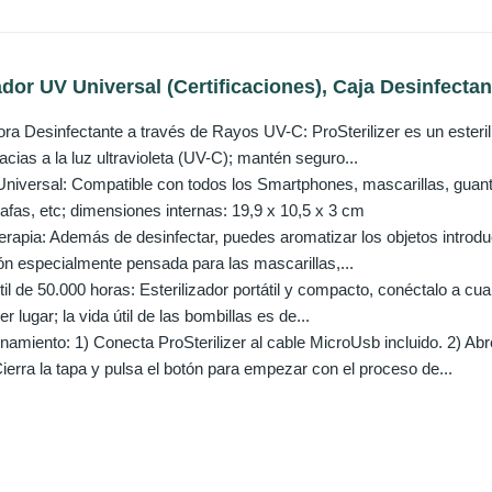
zador UV Universal (Certificaciones), Caja Desinfecta
ora Desinfectante a través de Rayos UV-C: ProSterilizer es un esteri
racias a la luz ultravioleta (UV-C); mantén seguro...
Universal: Compatible con todos los Smartphones, mascarillas, gua
 gafas, etc; dimensiones internas: 19,9 x 10,5 x 3 cm
rapia: Además de desinfectar, puedes aromatizar los objetos introd
ión especialmente pensada para las mascarillas,...
Útil de 50.000 horas: Esterilizador portátil y compacto, conéctalo a 
r lugar; la vida útil de las bombillas es de...
amiento: 1) Conecta ProSterilizer al cable MicroUsb incluido. 2) Abr
ierra la tapa y pulsa el botón para empezar con el proceso de...