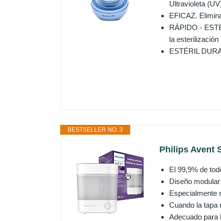
Ultravioleta (U
EFICAZ. Elimina
RÁPIDO - ESTERI
la esterilización
ESTÉRIL DURANTE
BESTSELLER NO. 3
Philips Avent 
El 99,9% de todo
Diseño modular 
Especialmente rá
Cuando la tapa n
Adecuado para b