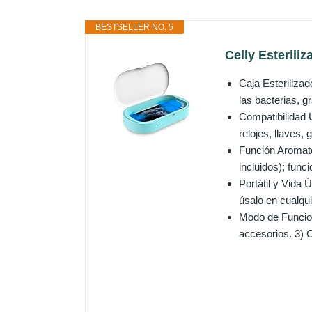
BESTSELLER NO. 5
Celly Esterili
Caja Esterilizad
las bacterias, g
Compatibilidad 
relojes, llaves,
Función Aromate
incluidos); func
Portátil y Vida 
úsalo en cualquie
Modo de Funcion
accesorios. 3) C