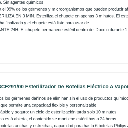
V). Sin agentes químicos
 el 99% de los gérmenes y microorganismos que pueden producir afe
LIZA EN 3 MIN. Esteriliza el chupete en apenas 3 minutos. El esteri
 ha finalizado y el chupete está listo para usar de...
 24H. El chupete permanece estéril dentro del Duccio durante 1 d
SCF291/00 Esterilizador De Botellas Eléctrico A Vapor
s los gérmenes dañinos se eliminan sin el uso de productos químicos 
que permite una capacidad flexible y personalizable
pido y seguro: un ciclo de esterilización tarda solo 10 minutos
o está abierta, el contenido se mantiene estéril hasta 24 horas
otellas anchas y estrechas, capacidad para hasta 6 botellas Philips