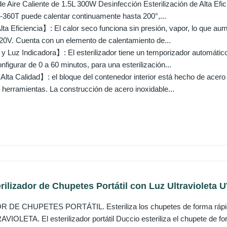
e Aire Caliente de 1.5L 300W Desinfección Esterilización de Alta Efi
H-360T puede calentar continuamente hasta 200°,...
a Eficiencia】: El calor seco funciona sin presión, vapor, lo que aum
 220V. Cuenta con un elemento de calentamiento de...
 Luz Indicadora】: El esterilizador tiene un temporizador automático
figurar de 0 a 60 minutos, para una esterilización...
Alta Calidad】: el bloque del contenedor interior está hecho de acero
e herramientas. La construcción de acero inoxidable...
rilizador de Chupetes Portátil con Luz Ultravioleta U
 DE CHUPETES PORTÁTIL. Esteriliza los chupetes de forma rápi
OLETA. El esterilizador portátil Duccio esteriliza el chupete de fo