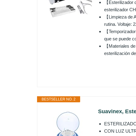
【Esterilizador d
esterilizador C
【Limpieza de Alt
rutina. Voltaje:
【Temporizador y
que se puede con
【Materiales de 
esterilización d
BESTSELLER NO. 2
Suavinex, Este
ESTERILIZADOR
CON LUZ ULTRAVI