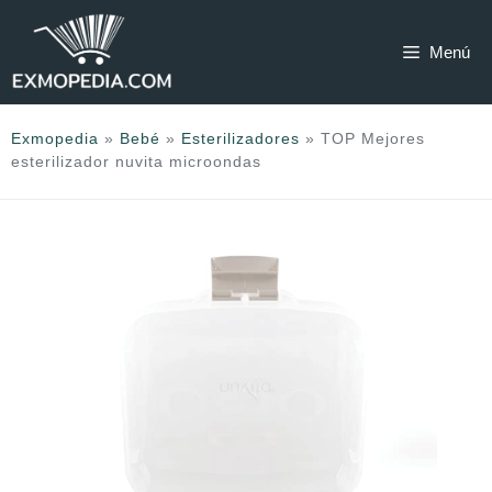
Saltar
al
Menú
contenido
Exmopedia
»
Bebé
»
Esterilizadores
»
TOP Mejores
esterilizador nuvita microondas