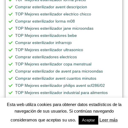
Comprar esterilizador avent descripcion
TOP Mejores esterilizador electrico chicco
Comprar esterilizador lorma m08
TOP Mejores esterilizador jane microondas
TOP Mejores esterilizadores bebe
Comprar esterilizador infrarrojo
TOP Mejores esterilizador ultrasonico
Comprar esterilizadores electricos
TOP Mejores esterilizador copa menstrual
Comprar esterilizador de avent para microondas
Comprar esterilizador avent cuantos minutos
TOP Mejores esterilizador philips avent scf286/02
TOP Mejores esterilizador industrial para alimentos
Comprar esterilizador luz ultravioleta
Esta web utiliza cookies para obtener datos estadísticos de la
Comprar esterilizador avent coppel
navegación de sus usuarios. Si continúas navegando
TOP Mejores esterilizador avent sears
consideramos que aceptas su uso.
Leer más
Aceptar
Comprar esterilizadores para frigorificos