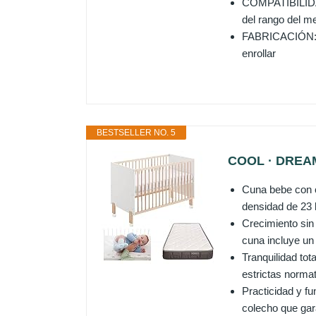
COMPATIBILIDAD
del rango del m
FABRICACIÓN: Ma
enrollar
BESTSELLER NO. 5
COOL · DREAMS
Cuna bebe con 
densidad de 23 
Crecimiento sin
cuna incluye un k
Tranquilidad to
estrictas normat
Practicidad y fu
colecho que gar