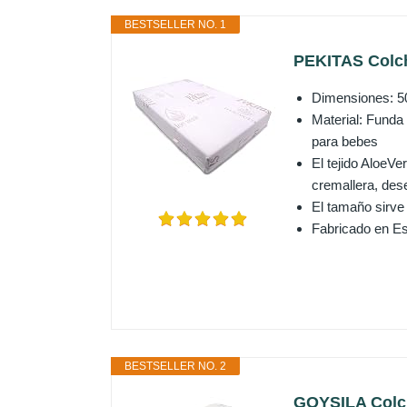
BESTSELLER NO. 1
PEKITAS Colch
Dimensiones: 50
Material: Funda 
para bebes
El tejido AloeVe
cremallera, des
El tamaño sirve
Fabricado en Esp
BESTSELLER NO. 2
GOYSILA Colch