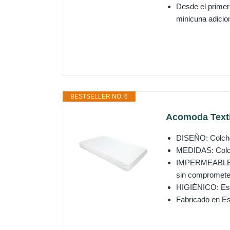
Desde el primer
minicuna adicion
BESTSELLER NO. 6
Acomoda Texti
DISEÑO: Colchó
MEDIDAS: Colchó
IMPERMEABLE: Cu
sin comprometer
HIGIÉNICO: Esta
Fabricado en E