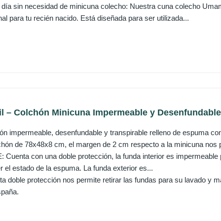
 día sin necesidad de minicuna colecho: Nuestra cuna colecho Umam
al para tu recién nacido. Está diseñada para ser utilizada...
l – Colchón Minicuna Impermeable y Desenfundable 
n impermeable, desenfundable y transpirable relleno de espuma co
n de 78x48x8 cm, el margen de 2 cm respecto a la minicuna nos pe
enta con una doble protección, la funda interior es impermeable pr
 el estado de la espuma. La funda exterior es...
 doble protección nos permite retirar las fundas para su lavado y m
spaña.