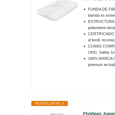
FUNDA DE FIBRA 
bambú es extrem
ESTRUCTURA DE
poliuretano tien
CERTIFICADO S
el textil, recono
CUNAS COMPATIB
UNO, Safety 1st
100% MARCA ITA
premium en toda
BESTSELLER NO. 3
FlyIdeas Jueg