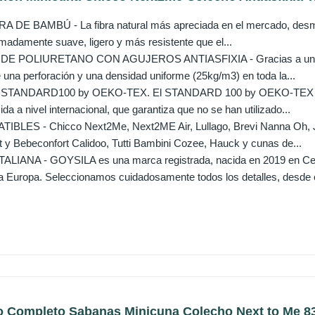
DE BAMBÚ - La fibra natural más apreciada en el mercado, desmont
adamente suave, ligero y más resistente que el...
 POLIURETANO CON AGUJEROS ANTIASFIXIA - Gracias a una técn
e una perforación y una densidad uniforme (25kg/m3) en toda la...
TANDARD100 by OEKO-TEX. El STANDARD 100 by OEKO-TEX es la
cida a nivel internacional, que garantiza que no se han utilizado...
LES - Chicco Next2Me, Next2ME Air, Lullago, Brevi Nanna Oh, Ja
 y Bebeconfort Calidoo, Tutti Bambini Cozee, Hauck y cunas de...
LIANA - GOYSILA es una marca registrada, nacida en 2019 en Cer
 Europa. Seleccionamos cuidadosamente todos los detalles, desde e
o Completo Sabanas Minicuna Colecho Next to Me 83