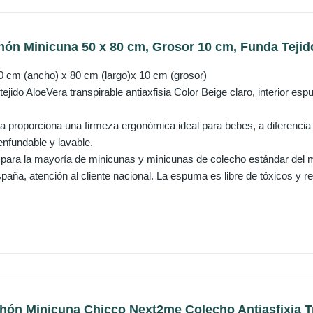
ón Minicuna 50 x 80 cm, Grosor 10 cm, Funda Tejido
 cm (ancho) x 80 cm (largo)x 10 cm (grosor)
tejido AloeVera transpirable antiaxfisia Color Beige claro, interior
ra proporciona una firmeza ergonómica ideal para bebes, a diferencia d
enfundable y lavable.
 para la mayoría de minicunas y minicunas de colecho estándar del 
aña, atención al cliente nacional. La espuma es libre de tóxicos y re
ón Minicuna Chicco Next2me Colecho Antiasfixia Tr