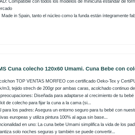
: Compatíble con todos los modelos de minicuna estándar de forma
ercado
de in Spain, tanto el núcleo como la funda están íntegramente fab
 Cuna colecho 120x60 Umami. Cuna Bebe con colch
colchon TOP VENTAS MORFEO con certificado Oeko-Tex y CertiPU
k/m3, tejido strech de 200gr por ambas caras, acolchado continuo de.
 preocupaciones: Diseñada para adaptarse al crecimiento de tu bebé 
it de colecho para fijar la cuna a la cama (si...
tal para los padres: Asegura un entorno seguro para tu bebé con nu
ivas europeas y utiliza pintura 100% al agua sin base...
ncionalidad en uno: La cuna bebe Umami simplifica la vida de los padre
antiza solo noches seguras y también se puede convertir...