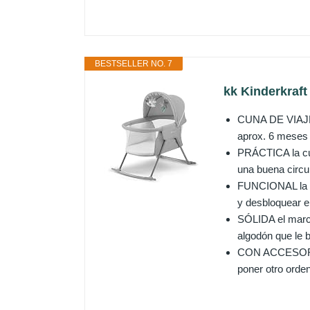
BESTSELLER NO. 7
kk Kinderkraft
CUNA DE VIAJE p
aprox. 6 meses 
PRÁCTICA la cun
una buena circul
FUNCIONAL la cu
y desbloquear en
SÓLIDA el marco 
algodón que le b
CON ACCESORIOS
poner otro orde