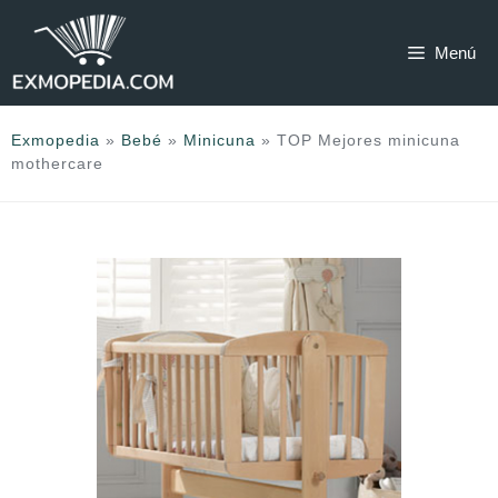
Saltar
al
Menú
contenido
Exmopedia
»
Bebé
»
Minicuna
»
TOP Mejores minicuna
mothercare