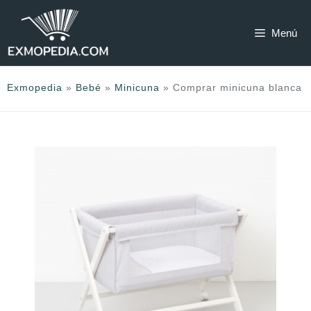
Saltar
al
Menú
contenido
Exmopedia
»
Bebé
»
Minicuna
»
Comprar minicuna blanca