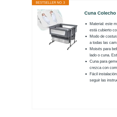
BESTSELLER NO. 3
Cuna Colecho 
Material: este 
está cubierto co
Modo de costura
a todas las cama
Moisés para beb
lado o cuna. Es
Cuna para gemel
crezca con como
Fácil instalació
seguir las instr