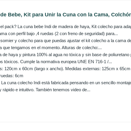
de Bebe, Kit para Unir la Cuna con la Cama, Colchón
 pack? La cuna bebe Indi de madera de haya, Kit colecho para ada
a con perfil bajo ,4 ruedas (2 con freno de seguridad) para...
 somier y colecho para que puedas ajustar el kit colecho a la cama de
ela que tengamos en el momento. Alturas de colecho:...
e haya y pintura 100% al agua no tóxica y sin base de poliuretano
os tóxicos. Cumple la normativa europea UNE EN 716-1 /...
s: 120cm x 60cm (largo x ancho). Medidas externas: 125cm x 65cm x 
 ruedas: 6cm
: La cuna colecho Indi está fabricada pensando en un sencillo monta
 rápido e intuitivo. También tenemos video de...