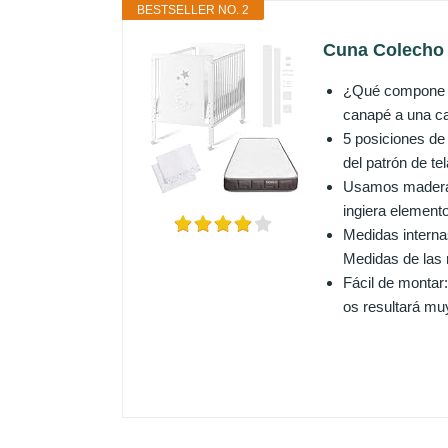
BESTSELLER NO. 2
Cuna Colecho 
¿Qué compone el
canapé a una cam
5 posiciones de
del patrón de t
Usamos madera d
ingiera element
Medidas interna
Medidas de las
Fácil de montar
os resultará muy