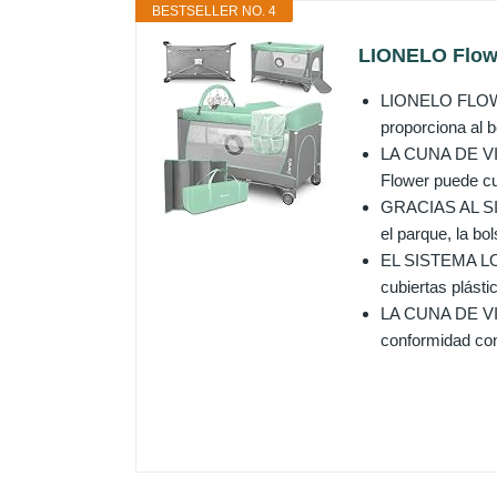
BESTSELLER NO. 4
LIONELO Flower
LIONELO FLOWER-
proporciona al b
LA CUNA DE VIAJ
Flower puede cu
GRACIAS AL SIS
el parque, la bol
EL SISTEMA LOCK
cubiertas plásti
LA CUNA DE VIAJ
conformidad co