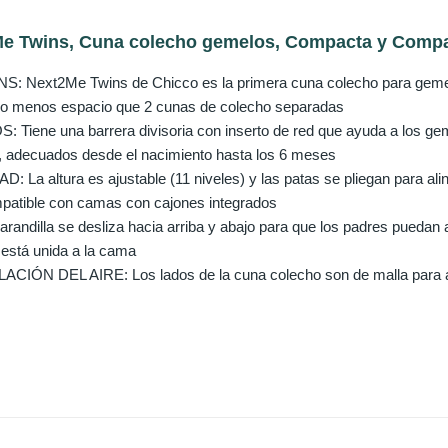
e Twins, Cuna colecho gemelos, Compacta y Compati
 Next2Me Twins de Chicco es la primera cuna colecho para gemelo
do menos espacio que 2 cunas de colecho separadas
iene una barrera divisoria con inserto de red que ayuda a los gem
da, adecuados desde el nacimiento hasta los 6 meses
La altura es ajustable (11 niveles) y las patas se pliegan para alin
patible con camas con cajones integrados
ndilla se desliza hacia arriba y abajo para que los padres puedan 
 está unida a la cama
ÓN DEL AIRE: Los lados de la cuna colecho son de malla para aseg