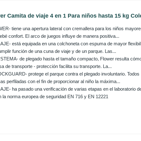
 Camita de viaje 4 en 1 Para niños hasta 15 kg Col
 tiene una apertura lateral con cremallera para los niños mayores
ebé confort. El arco de juegos influye de manera positiva...
E- está equipada en una colchoneta con espuma de mayor flexibilida
mplir función de una cuna de viaje y de un parque. Las...
TEMA- de plegado hasta el tamaño compacto, Flower resulta cómod
sa de transporte - protección facilita su transporte. La...
GUARD- protege el parque contra el plegado involuntario. Todos lo
cas perfiladas con el fin de proporcionar al niño la máxima...
E- ha pasado una verificación de varias etapas en el laboratorio d
n la norma europea de seguridad EN 716 y EN 12221