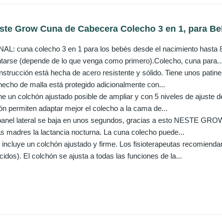
ste Grow Cuna de Cabecera Colecho 3 en 1, para Beb
 cuna colecho 3 en 1 para los bebés desde el nacimiento hasta 85
tarse (depende de lo que venga como primero).Colecho, cuna para..
trucción está hecha de acero resistente y sólido. Tiene unos patine
 hecho de malla está protegido adicionalmente con...
un colchón ajustado posible de ampliar y con 5 niveles de ajuste de 
ón permiten adaptar mejor el colecho a la cama de...
nel lateral se baja en unos segundos, gracias a esto NESTE GROW 
 las madres la lactancia nocturna. La cuna colecho puede...
luye un colchón ajustado y firme. Los fisioterapeutas recomiendan
idos). El colchón se ajusta a todas las funciones de la...