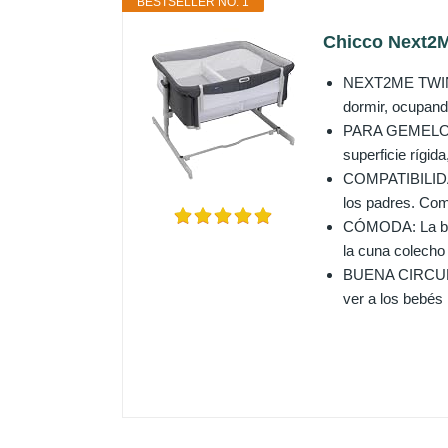
BESTSELLER NO. 1
Chicco Next2M
NEXT2ME TWINS:
dormir, ocupan
PARA GEMELOS: T
superficie rígi
COMPATIBILIDAD: 
los padres. Com
CÓMODA: La bara
la cuna colecho
BUENA CIRCULACI
ver a los bebés