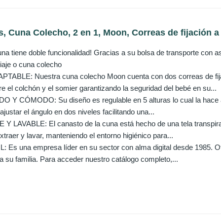
s, Cuna Colecho, 2 en 1, Moon, Correas de fijación a 
na tiene doble funcionalidad! Gracias a su bolsa de transporte con a
aje o cuna colecho
ABLE: Nuestra cuna colecho Moon cuenta con dos correas de fija
e el colchón y el somier garantizando la seguridad del bebé en su...
Y CÓMODO: Su diseño es regulable en 5 alturas lo cual la hace ad
justar el ángulo en dos niveles facilitando una...
LAVABLE: El canasto de la cuna está hecho de una tela transpirable
extraer y lavar, manteniendo el entorno higiénico para...
 Es una empresa líder en su sector con alma digital desde 1985. Of
a su familia. Para acceder nuestro catálogo completo,...