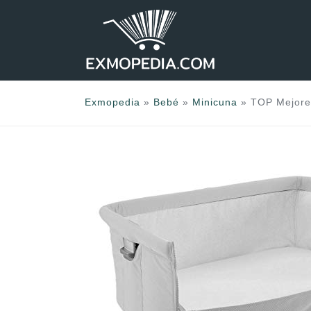
Saltar
al
contenido
Exmopedia
»
Bebé
»
Minicuna
»
TOP Mejore