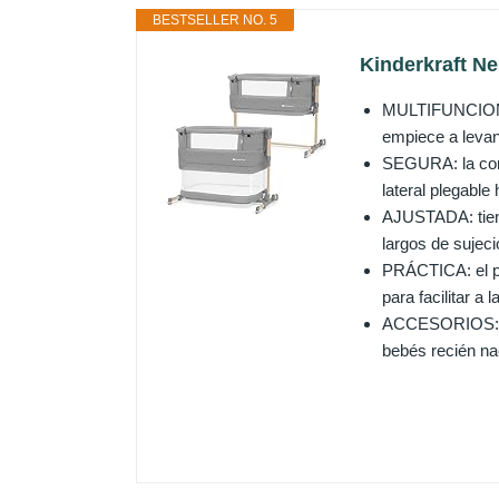
BESTSELLER NO. 5
Kinderkraft Ne
MULTIFUNCIONAL:
empiece a levan
SEGURA: la cons
lateral plegable
AJUSTADA: tiene 
largos de sujeci
PRÁCTICA: el pa
para facilitar a
ACCESORIOS: inc
bebés recién nac