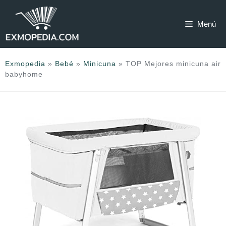
Saltar
al
Menú
contenido
Exmopedia
»
Bebé
»
Minicuna
»
TOP Mejores minicuna air
babyhome