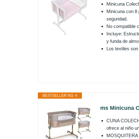
Minicuna Colech
Minicuna con 8 
seguridad.
No compatible c
Incluye: Estruc
y funda de almo
Los textiles so
BESTSELLER NO. 4
ms Minicuna C
CUNA COLECHO 2 
ofrece al niño u
MOSQUITERA DE S