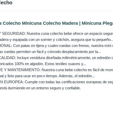
lecho
a Colecho Minicuna Colecho Madera | Minicuna Plega
GURIDAD: Nuestra cuna colecho bebe ofrece un espacio seguro 
dera y equipada con un somier y colchón, asegura que tu pequeño..
L: Con patas en tijera y cuatro ruedas con frenos, nuestra mini 
as ruedas permiten un fácil y cómodo desplazamiento por la...
LIDAD: Incluye vestidura diseñada milimétricamente, un edredón 
abricados 100% en algodón. Estos textiles suaves y...
Y MANTENIMIENTO: Nuestra cuna bebe colecho es fácil de montar, 
al y listo para usar en poco tiempo. Además, el edredón...
UROPEA: Cumple con todas las certificaciones europeas de segurid
está durmiendo en un entorno seguro y confiable.