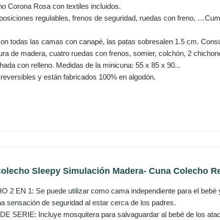
o Corona Rosa con textiles incluidos.
posiciones regulables, frenos de seguridad, ruedas con freno, …Cump
on todas las camas con canapé, las patas sobresalen 1.5 cm. Consú
tura de madera, cuatro ruedas con frenos, somier, colchón, 2 chicho
hada con relleno. Medidas de la minicuna: 55 x 85 x 90...
n reversibles y están fabricados 100% en algodón.
olecho Sleepy Simulación Madera- Cuna Colecho Reg
EN 1: Se puede utilizar como cama independiente para el bebé y ,
na sensación de seguridad al estar cerca de los padres.
ERIE: Incluye mosquitera para salvaguardar al bebé de los ataque