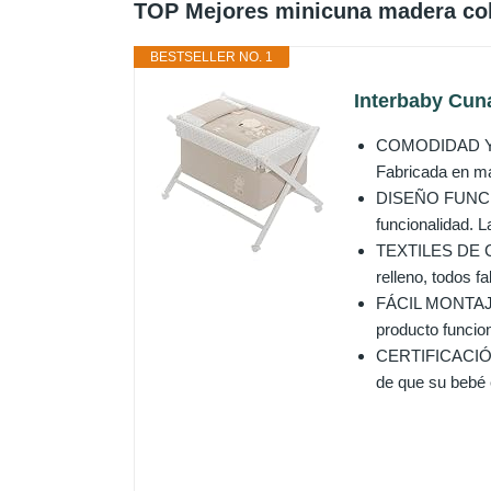
TOP Mejores minicuna madera co
BESTSELLER NO. 1
Interbaby Cun
COMODIDAD Y SE
Fabricada en ma
DISEÑO FUNCIONA
funcionalidad. L
TEXTILES DE CA
relleno, todos f
FÁCIL MONTAJE 
producto funcion
CERTIFICACIÓN E
de que su bebé 