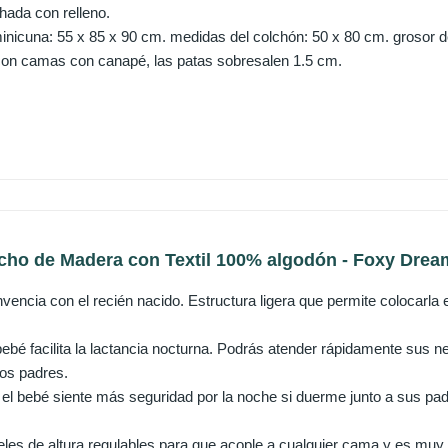
hada con relleno.
inicuna: 55 x 85 x 90 cm. medidas del colchón: 50 x 80 cm. grosor d
on camas con canapé, las patas sobresalen 1.5 cm.
cho de Madera con Textil 100% algodón - Foxy Drea
invencia con el recién nacido. Estructura ligera que permite colocarla
bebé facilita la lactancia nocturna. Podrás atender rápidamente sus 
os padres.
el bebé siente más seguridad por la noche si duerme junto a sus pad
eles de altura regulables para que acople a cualquier cama y es muy 