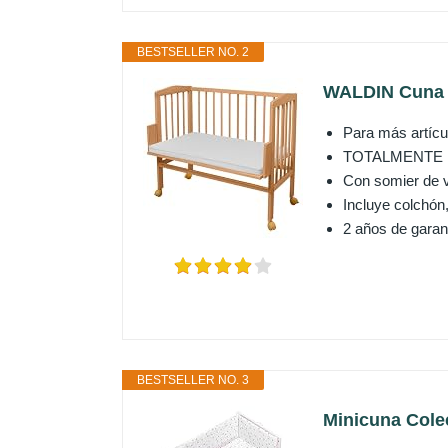
BESTSELLER NO. 2
WALDIN Cuna co
Para más artícul
TOTALMENTE 
Con somier de v
Incluye colchón,
2 años de garan
BESTSELLER NO. 3
Minicuna Cole