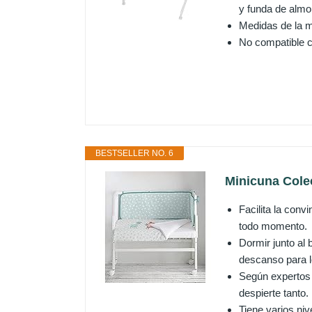
y funda de almo
Medidas de la m
No compatible c
BESTSELLER NO. 6
Minicuna Cole
Facilita la conv
todo momento.
Dormir junto al 
descanso para l
Según expertos 
despierte tanto.
Tiene varios niv