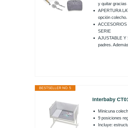
y quitar gracias
APERTURA LATERA
opción colecho.
ACCESORIOS EX
SERIE
AJUSTABLE Y SEG
padres. Además, 
BESTSELLER NO. 5
Interbaby CT01
Minicuna colecho
9 posiciones re
Incluye: estruc