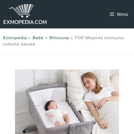
Saltar
al
Menú
contenido
Exmopedia
»
Bebé
»
Minicuna
»
TOP Mejores minicuna
colecho barata