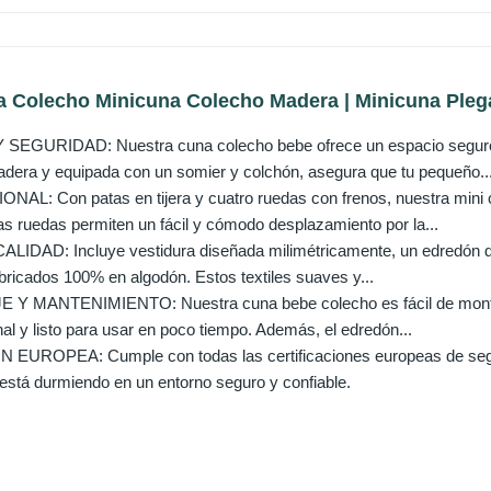
a Colecho Minicuna Colecho Madera | Minicuna Plega
GURIDAD: Nuestra cuna colecho bebe ofrece un espacio seguro 
dera y equipada con un somier y colchón, asegura que tu pequeño..
L: Con patas en tijera y cuatro ruedas con frenos, nuestra mini 
as ruedas permiten un fácil y cómodo desplazamiento por la...
LIDAD: Incluye vestidura diseñada milimétricamente, un edredón 
abricados 100% en algodón. Estos textiles suaves y...
Y MANTENIMIENTO: Nuestra cuna bebe colecho es fácil de montar, 
al y listo para usar en poco tiempo. Además, el edredón...
UROPEA: Cumple con todas las certificaciones europeas de segurid
está durmiendo en un entorno seguro y confiable.