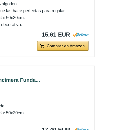
 algodón.
ue las hace perfectas para regalar.
da: 50x30cm.
 decorativa.
15,61 EUR
Comprar en Amazon
ncimera Funda...
da.
da: 50x30cm.
17,40 EUR