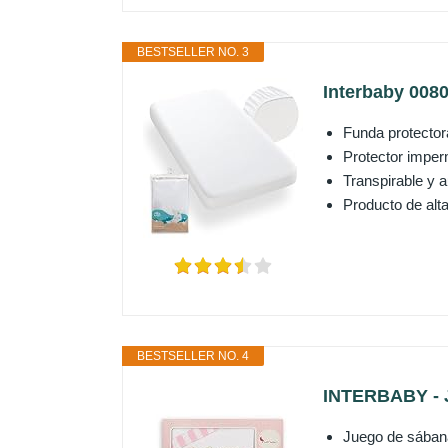
BESTSELLER NO. 3
Interbaby 0080
Funda protector
Protector imper
Transpirable y a
Producto de alta
BESTSELLER NO. 4
INTERBABY - J
Juego de sábana