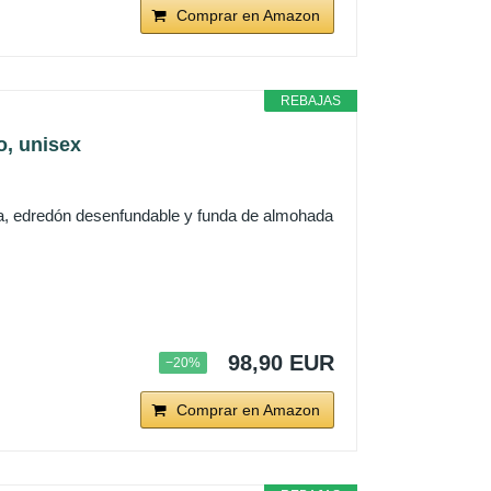
Comprar en Amazon
REBAJAS
o, unisex
ura, edredón desenfundable y funda de almohada
98,90 EUR
−20%
Comprar en Amazon