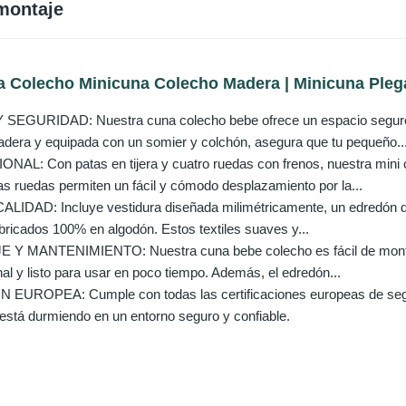
montaje
a Colecho Minicuna Colecho Madera | Minicuna Plega
GURIDAD: Nuestra cuna colecho bebe ofrece un espacio seguro 
dera y equipada con un somier y colchón, asegura que tu pequeño..
L: Con patas en tijera y cuatro ruedas con frenos, nuestra mini 
as ruedas permiten un fácil y cómodo desplazamiento por la...
LIDAD: Incluye vestidura diseñada milimétricamente, un edredón 
abricados 100% en algodón. Estos textiles suaves y...
Y MANTENIMIENTO: Nuestra cuna bebe colecho es fácil de montar, 
al y listo para usar en poco tiempo. Además, el edredón...
UROPEA: Cumple con todas las certificaciones europeas de segurid
está durmiendo en un entorno seguro y confiable.