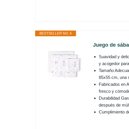
BESTSELLER NO. 6
Juego de sáb
Suavidad y deli
y acogedor par
Tamaño Adecuado
85x55 cm, una 
Fabricados en A
fresco y cómodo
Durabilidad Gar
después de múlt
Cumplimiento de