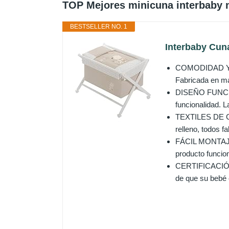
TOP Mejores minicuna interbaby 
BESTSELLER NO. 1
Interbaby Cun
COMODIDAD Y SE
Fabricada en ma
DISEÑO FUNCIONA
funcionalidad. L
TEXTILES DE CA
relleno, todos f
FÁCIL MONTAJE 
producto funcion
CERTIFICACIÓN E
de que su bebé 