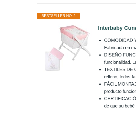
BESTSELLER NO. 2
Interbaby Cun
COMODIDAD Y SE
Fabricada en ma
DISEÑO FUNCIONA
funcionalidad. L
TEXTILES DE CA
relleno, todos f
FÁCIL MONTAJE 
producto funcion
CERTIFICACIÓN E
de que su bebé 